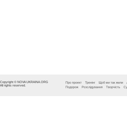
Copyright © NOVA UKRAINA.ORG
Про проект
Тренінг
Щоб ми так жили
All rights reserved.
Подорож
Розслідування
Творчість
Су