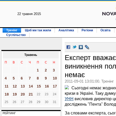
22 травня 2015
Тренінг
Щоб ми так жили
Аналітика
Регіони
Освіта
Суспільство
Травень
Експерт вважає
П
В
С
Ч
П
С
Н
виникнення полі
1
2
3
немає
4
5
6
7
8
9
10
2011-09-01 13:01:00. Тренінг
11
12
13
14
15
16
17
Сьогодні немає жодних
кризи в Україні. Таку думк
18
19
20
21
22
23
24
УНН
висловив директор ц
25
26
27
28
29
30
31
досліджень "Пента" Воло
За словами експерта, сьо
РЕЙТИНГ