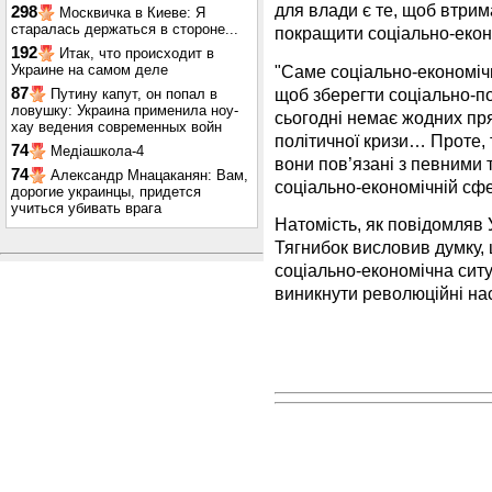
для влади є те, щоб втрим
298
Москвичка в Киеве: Я
старалась держаться в стороне...
покращити соціально-еконо
192
Итак, что происходит в
"Саме соціально-економіч
Украине на самом деле
щоб зберегти соціально-пол
87
Путину капут, он попал в
ловушку: Украина применила ноу-
сьогодні немає жодних пр
хау ведения современных войн
політичної кризи… Проте, 
74
Медіашкола-4
вони пов’язані з певними
74
Александр Мнацаканян: Вам,
соціально-економічній сфе
дорогие украинцы, придется
учиться убивать врага
Натомість, як повідомляв
Тягнибок висловив думку, 
соціально-економічна ситу
виникнути революційні наст