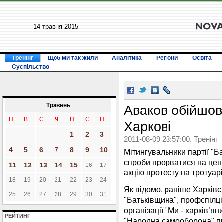
14 травня 2015
Тренінг
Щоб ми так жили
Аналітика
Регіони
Освіта
Суспільство
Травень
Аваков обійшов
П
В
С
Ч
П
С
Н
Харкові
1
2
3
2011-08-09 23:57:00. Тренінг
4
5
6
7
8
9
10
Мітингувальники партії "Б
спроби прорватися на цен
11
12
13
14
15
16
17
акцію протесту на тротуарі
18
19
20
21
22
23
24
Як відомо, раніше Харків
25
26
27
28
29
30
31
"Батьківщина", профспілці
організації "Ми - харків’яни
РЕЙТИНГ
"Народна самооборона" пр