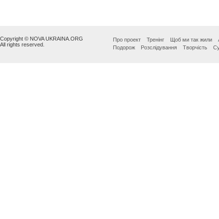
Copyright © NOVA UKRAINA.ORG
Про проект
Тренінг
Щоб ми так жили
All rights reserved.
Подорож
Розслідування
Творчість
Су