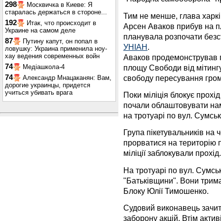
298
Москвичка в Киеве: Я
старалась держаться в стороне...
Тим не менше, глава харкі
192
Итак, что происходит в
Арсен Аваков прибув на п
Украине на самом деле
планувала розпочати безс
87
Путину капут, он попал в
УНІАН
.
ловушку: Украина применила ноу-
хау ведения современных войн
Аваков продемонстрував п
74
площу Свободи від мітингу
Медіашкола-4
свободу пересування гро
74
Александр Мнацаканян: Вам,
дорогие украинцы, придется
учиться убивать врага
Поки міліція блокує прохі
почали облаштовувати нам
на тротуарі по вул. Сумськ
Група пікетувальників на 
прорватися на територію 
міліції заблокували прохід.
На тротуарі по вул. Сумськ
"Батьківщини". Вони трим
Блоку Юлії Тимошенко.
Судовий виконавець зачит
заборону акцій. Втім акти