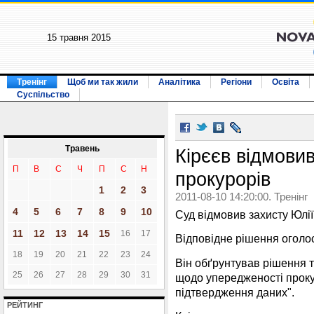
15 травня 2015
Тренінг
Щоб ми так жили
Аналітика
Регіони
Освіта
Суспільство
Травень
Кірєєв відмови
П
В
С
Ч
П
С
Н
прокурорів
1
2
3
2011-08-10 14:20:00. Тренінг
4
5
6
7
8
9
10
Суд відмовив захисту Юлії
11
12
13
14
15
16
17
Відповідне рішення оголос
18
19
20
21
22
23
24
Він обґрунтував рішення 
25
26
27
28
29
30
31
щодо упередженості проку
підтвердження даних".
РЕЙТИНГ