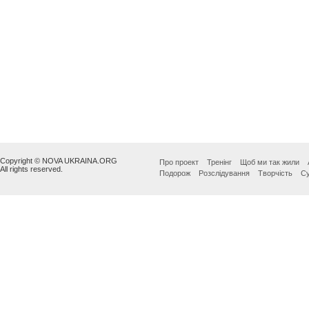
Copyright © NOVA UKRAINA.ORG
Про проект
Тренінг
Щоб ми так жили
All rights reserved.
Подорож
Розслідування
Творчість
Су