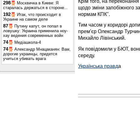
Крім того, на переконання
298
Москвичка в Киеве: Я
щодо зміни запобіжного з
старалась держаться в стороне...
нормам КПК".
192
Итак, что происходит в
Украине на самом деле
Тим часом у коридорі допи
87
Путину капут, он попал в
ловушку: Украина применила ноу-
прем’єр Олександр Турчин
хау ведения современных войн
Михайло Лівінський.
74
Медіашкола-4
Як повідомили у БЮТ, вон
74
Александр Мнацаканян: Вам,
дорогие украинцы, придется
середу.
учиться убивать врага
Українська правд
а