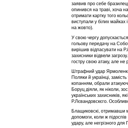
заявив про себе бразилець
опинився на траві, хоча н
отримати картку того коль
виступали у білих майках і
на жовто).
У свою чергу допускаєтьс
гольову передачу на Собот
вирішив відпасувати на Р.
захисники відвели загрозу
гостру свою атаку, але не 
Штрафний удар Ярмоленка 
Поляки й українці, заміст
копанням, обрали атакуючи
Боруц діяли, як ніколи, зос
українських захисників, я
Р.Лєвандовскєго. Особливо
Блащиковскі, отримавши м’
допомоги, коли ж підоспів 
удару, але негрізного для 