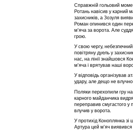
Справжній гольовий момент
Ротань навісив у карний м
захисників, а Зозуля вияви
Роман опинився один пер
м’яча за ворота. Але судд
грою.
У свою чергу, небезпечний 
повітряну дуель у захисни
нас, на лінії знайшовся К
м’яча і врятував наші воро
У відповідь організував а
удару, але дещо не влучно
Поляки перехопили гру на 
карного майданчика видряпа
переправив смугастого у п
влучив у ворота.
У протихід Коноплянка зі 
Артура цей м’яч виявився