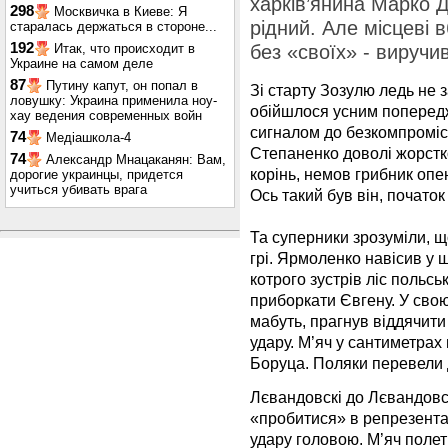
харків’янина Марко Д
298
Москвичка в Киеве: Я
рідний. Але місцеві
старалась держаться в стороне...
192
Итак, что происходит в
без «своїх» - вируч
Украине на самом деле
87
Путину капут, он попал в
Зі старту Зозулю ледь не 
ловушку: Украина применила ноу-
обійшлося усним попередж
хау ведения современных войн
сигналом до безкомпромісн
74
Медіашкола-4
Степаненко доволі жорстко 
74
Александр Мнацаканян: Вам,
корінь, немов грибник опе
дорогие украинцы, придется
учиться убивать врага
Ось такий був він, почато
Та суперники зрозуміли, щ
грі. Ярмоленко навісив у
котрого зустрів ліс польськ
приборкати Євгену. У свою
мабуть, прагнув віддячити
удару. М’яч у сантиметрах
Боруца. Поляки перевели 
Лєвандовскі до Лєвандовск
«пробитися» в репрезента
удару головою. М’яч полет