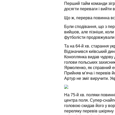
Перший тайм команди зігр
досягти переваги і вийти 
Що ж, перерва повинна все
Були сподівання, що з пер
вийшов, але пізніше, коли
футболісти продовжували с
Та на 64-й хв. старання у
Відзначився київський ди
Коноплянка видав чудову д
голови польських захисник
Ярмоленко, як справний ек
Прийняв м’яча і перевів й
Артур не зміг виручити. Ук
На 75-й хв. поляки повинн
центра поля. Супер-снайпе
головою скидав його у вор
переляку перевів шкіряну 