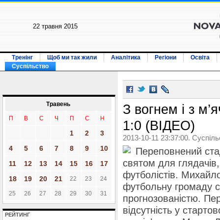
22 травня 2015
Тренінг
Щоб ми так жили
Аналітика
Регіони
Освіта
Суспільство
Травень
З вогнем і з м’
П
В
С
Ч
П
С
Н
1:0 (ВІДЕО)
1
2
3
2013-10-11 23:37:00. Суспіл
4
5
6
7
8
9
10
Переповнений ста
святом для глядачів
11
12
13
14
15
16
17
футболістів. Михайл
18
19
20
21
22
23
24
футбольну громаду 
25
26
27
28
29
30
31
прогнозованістю. Пер
відсутність у старто
РЕЙТИНГ