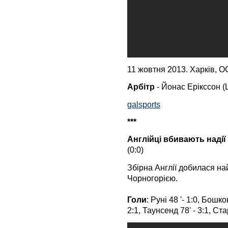
11 жовтня 2013. Харків, О
Арбітр
- Йонас Ерікссон (
galsports
***
Англійці вбивають надії 
(0:0)
Збірна Англії добилася н
Чорногорією.
Голи
: Руні 48 '- 1:0, Бошко
2:1, Таунсенд 78' - 3:1, Ста