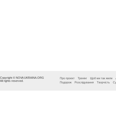
Copyright © NOVA UKRAINA.ORG
Про проект
Тренінг
Щоб ми так жили
All rights reserved.
Подорож
Розслідування
Творчість
Су