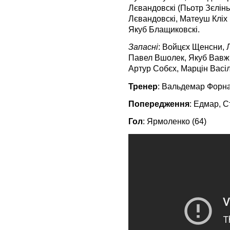
Лєвандовскі (Пьотр Зєлінь
Лєвандовскі, Матеуш Кліх (
Якуб Блащиковскі.
Запасні
: Войцєх Щенсни, 
Павел Вшолек, Якуб Вавжи
Артур Собєх, Марцін Васіл
Тренер
: Вальдемар Форна
Попередження
: Едмар, 
Гол
: Ярмоленко (64)