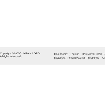
Copyright © NOVA UKRAINA.ORG
Про проект
Тренінг
Щоб ми так жили
All rights reserved.
Подорож
Розслідування
Творчість
Су