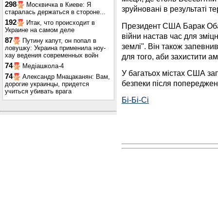
298
Москвичка в Киеве: Я
зруйновані в результаті те
старалась держаться в стороне...
192
Итак, что происходит в
Президент США Барак Обам
Украине на самом деле
війни настав час для зміц
87
Путину капут, он попал в
землі". Він також запевни
ловушку: Украина применила ноу-
хау ведения современных войн
для того, аби захистити а
74
Медіашкола-4
У багатьох містах США за
74
Александр Мнацаканян: Вам,
безпеки після попереджен
дорогие украинцы, придется
учиться убивать врага
Бі-Бі-Сі