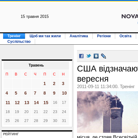
15 травня 2015
Тренінг
Щоб ми так жили
Аналітика
Регіони
Освіта
Суспільство
Травень
США відзначают
П
В
С
Ч
П
С
Н
вересня
1
2
3
2011-09-11 11:34:00. Тренінг
4
5
6
7
8
9
10
11
12
13
14
15
16
17
18
19
20
21
22
23
24
25
26
27
28
29
30
31
РЕЙТИНГ
місця, де стояв Всесвітній