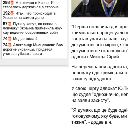
298
Москвичка в Киеве: Я
старалась держаться в стороне...
192
Итак, что происходит в
Украине на самом деле
87
Путину капут, он попал в
"Перша половина дня про
ловушку: Украина применила ноу-
кримінально-процесуально
хау ведения современных войн
звертав уваги на наші зау
74
Медіашкола-4
документи тією мірою, яко
74
Александр Мнацаканян: Вам,
дорогие украинцы, придется
документи не оголошував",
учиться убивать врага
адвокат Микола Сірий.
На переконання адвоката,
неповагу і до кримінально
захисту підсудного.
У свою чергу адвокат Ю.Т
що суддя "однозначно, неп
на заяви захисту".
"Я думаю, що це буде одні
головуючому, яку буде, ми
тижня", - додав він.