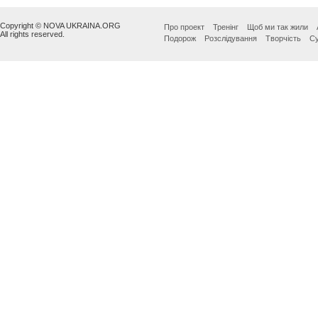
Copyright © NOVA UKRAINA.ORG
Про проект
Тренінг
Щоб ми так жили
All rights reserved.
Подорож
Розслідування
Творчість
Су