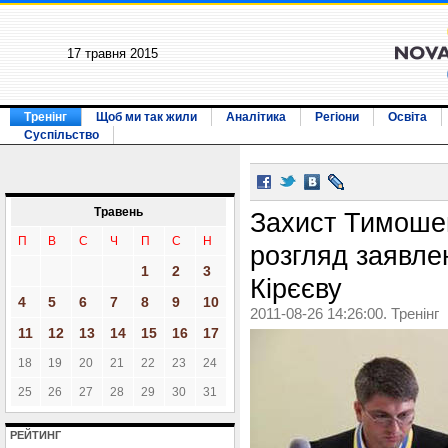
17 травня 2015
Тренінг
Щоб ми так жили
Аналітика
Регіони
Освіта
Суспільство
Травень
Захист Тимошен
П
В
С
Ч
П
С
Н
розгляд заявлен
1
2
3
Кірєєву
4
5
6
7
8
9
10
2011-08-26 14:26:00. Тренінг
11
12
13
14
15
16
17
18
19
20
21
22
23
24
25
26
27
28
29
30
31
РЕЙТИНГ