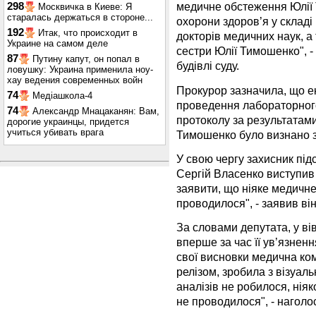
медичне обстеження Юлії 
298
Москвичка в Киеве: Я
старалась держаться в стороне...
охорони здоров’я у складі 
192
Итак, что происходит в
докторів медичних наук, а
Украине на самом деле
сестри Юлії Тимошенко", -
87
Путину капут, он попал в
будівлі суду.
ловушку: Украина применила ноу-
хау ведения современных войн
Прокурор зазначила, що е
74
Медіашкола-4
проведення лабораторного
74
Александр Мнацаканян: Вам,
протоколу за результатами
дорогие украинцы, придется
учиться убивать врага
Тимошенко було визнано з
У свою чергу захисник під
Сергій Власенко виступив 
заявити, що ніяке медичн
проводилося", - заявив він
За словами депутата, у в
вперше за час її ув’язненн
свої висновки медична ком
релізом, зробила з візуал
аналізів не робилося, ні
не проводилося", - наголо