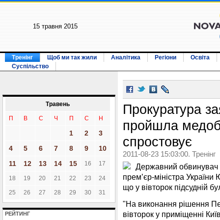
15 травня 2015
Тренінг
Щоб ми так жили
Аналітика
Регіони
Освіта
Суспільство
Травень
Прокуратура з
П
В
С
Ч
П
С
Н
пройшла медобс
1
2
3
спростовує
4
5
6
7
8
9
10
2011-08-23 15:03:00. Тренінг
11
12
13
14
15
16
17
Державний обвинувач у 
прем’єр-міністра України 
18
19
20
21
22
23
24
що у вівторок підсудній 
25
26
27
28
29
30
31
"На виконання рішення Пе
вівторок у приміщенні Киї
РЕЙТИНГ