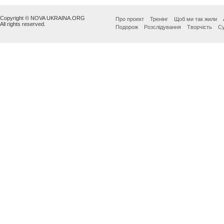
Copyright © NOVA UKRAINA.ORG
Про проект
Тренінг
Щоб ми так жили
All rights reserved.
Подорож
Розслідування
Творчість
Су