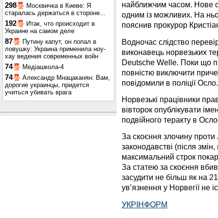
найближчим часом. Нове 
298
Москвичка в Киеве: Я
старалась держаться в стороне...
одним із можливих. На нь
192
Итак, что происходит в
пояснив прокурор Кристіа
Украине на самом деле
Водночас слідство перевір
87
Путину капут, он попал в
ловушку: Украина применила ноу-
виконавець норвезьких тер
хау ведения современных войн
Deutsche Welle. Поки що 
74
Медіашкола-4
повністю виключити причет
74
Александр Мнацаканян: Вам,
повідомили в поліції Осло.
дорогие украинцы, придется
учиться убивать врага
Норвезькі працівники пра
вівторок опублікувати іме
подвійного теракту в Осло 
За скоєння злочину проти
законодавстві (після змін
максимальний строк покара
За статею за скоєння вби
засудити не більш як на 21
ув’язнення у Норвегії не іс
УКРІНФОРМ