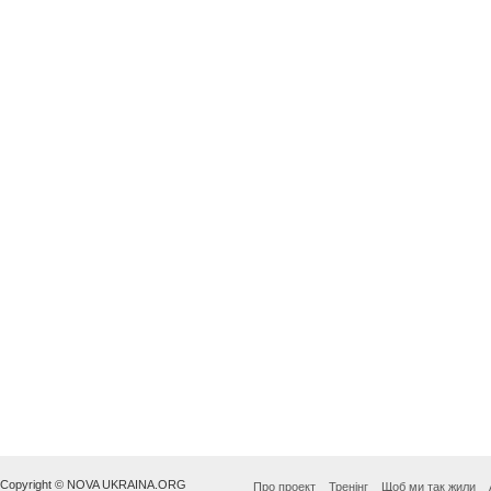
Copyright © NOVA UKRAINA.ORG
Про проект
Тренінг
Щоб ми так жили