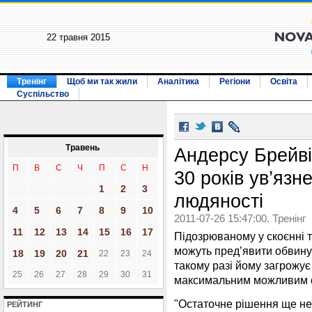
22 травня 2015
Тренінг
Щоб ми так жили
Аналітика
Регіони
Освіта
Суспільство
Травень
Андерсу Брейві
П
В
С
Ч
П
С
Н
30 років ув’язн
1
2
3
людяності
4
5
6
7
8
9
10
2011-07-26 15:47:00. Тренінг
11
12
13
14
15
16
17
Підозрюваному у скоєнні т
можуть пред’явити обвину
18
19
20
21
22
23
24
такому разі йому загрожує
25
26
27
28
29
30
31
максимальним можливим ст
"Остаточне рішення ще не
РЕЙТИНГ