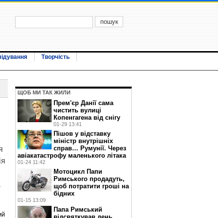
лідування
Творчість
ЩОБ МИ ТАК ЖИЛИ
Прем'єр Данії сама
чистить вулиці
Копенгагена від снігу
01-29 13:41
Пішов у відставку
міністр внутрішніх
справ… Румунії. Через
я
авіакатастрофу маленького літака
ія
01-24 11:42
Мотоцикл Папи
Римського продадуть,
а
щоб потратити гроші на
бідних
01-15 13:09
Папа Римський
ий
відсвяткував день