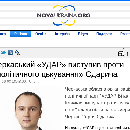
ика
Регіони
Освіта
Інтерв‘ю
Відео
Подорож
Розс
1
еркаський «УДАР» виступив проти
політичного цькування» Одарича
-06-03 18:48:00. Регіони
Черкаська обласна організаці
політичної партії «УДАР Вітал
Кличка» виступає проти тиску
нової влади міста на екс-мер
Черкас Сергія Одарича.
На думку «УДАРівців», той політичн