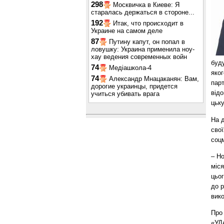
298
Москвичка в Киеве: Я
старалась держаться в стороне...
192
Итак, что происходит в
Украине на самом деле
87
Путину капут, он попал в
ловушку: Украина применила ноу-
хау ведения современных войн
буду
74
Медіашкола-4
яког
74
Александр Мнацаканян: Вам,
парт
дорогие украинцы, придется
відо
учиться убивать врага
цьку
На д
свої
соцм
– Но
міся
цьо
до р
вик
Про 
«УД