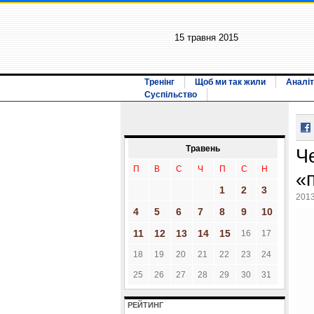
15 травня 2015
Тренінг
Щоб ми так жили
Аналіт
Суспільство
Травень
Ч
П
В
С
Ч
П
С
Н
«
1
2
3
2013
4
5
6
7
8
9
10
11
12
13
14
15
16
17
18
19
20
21
22
23
24
25
26
27
28
29
30
31
РЕЙТИНГ