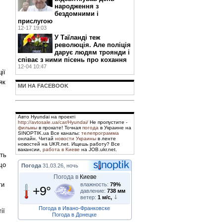
народження з
бездомними і
прислугою
12-17 19:03
У Таїланді теж
революція. Але поліція
дарує людям троянди і
співає з ними пісень про кохання
12-04 10:47
ії
як
МИ НА FACEBOOK
Авто Hyundai на проекті
http://avtosale.ua/car/Hyundai/
Не пропустите -
фильмы
в прокате! Точная
погода
в Украине на
SINOPTIK.ua Все каналы:
телепрограмма
онлайн. Читай
новости Украины
в ленте
новостей на UKR.net. Ищешь работу? Все
вакансии,
работа в Киеве
на JOB.ukr.net.
ять
що
Погода
31.03.26, ночь
Погода в
Киеве
ти
влажность:
79%
+9°
давление:
738 мм
ветер:
1 м/с,
Погода в Ивано-Франковске
ії
Погода в Донецке