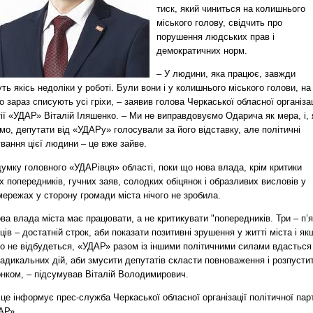
тиск, який чиниться на колишнього
міського голову, свідчить про
порушення людських прав і
демократичних норм.
– У людини, яка працює, завжди
ть якісь недоліки у роботі. Були вони і у колишнього міського голови, на
о зараз списують усі гріхи, – заявив голова Черкаської обласної організац
ії «УДАР» Віталій Іляшенко. – Ми не виправдовуємо Одарича як мера, і, 
мо, депутати від «УДАРу» голосували за його відставку, але політичні
вання цієї людини – це вже зайве.
умку головного «УДАРівця» області, поки що нова влада, крім критики
х попередників, гучних заяв, солодких обіцянок і образливих висловів у
ережах у сторону громади міста нічого не зробила.
ва влада міста має працювати, а не критикувати "попередників. Три – п’
ців – достатній строк, аби показати позитивні зрушення у житті міста і як
го не відбудеться, «УДАР» разом із іншими політичними силами вдасться
адикальних дій, аби змусити депутатів скласти повноваження і розпусти
онком, – підсумував Віталій Володимирович.
це інформує прес-служба Черкаської обласної організації політичної парт
АР».