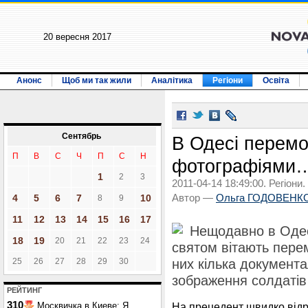
20 вересня 2017
Анонс
Щоб ми так жили
Аналітика
Регіони
Освіта
Сентябрь
В Одесі перемо
П
В
С
Ч
П
С
Н
фотографіями…
1
2
3
2011-04-14 18:49:00. Регіони.
4
5
6
7
10
Автор —
Ольга ГОДОВЕНК
8
9
11
12
13
14
15
16
17
Нещодавно в Одесі 
18
19
20
21
22
23
24
святом вітають перем
25
26
27
28
29
30
них кілька документ
зображення солдатів 
РЕЙТИНГ
310
Москвичка в Киеве: Я
На прецедент швидко відре