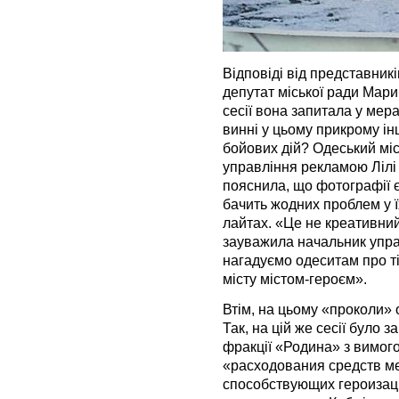
Відповіді від представник
депутат міської ради Мари
сесії вона запитала у мера
винні у цьому прикрому і
бойових дій? Одеський мі
управління рекламою Лілі 
пояснила, що фотографії 
бачить жодних проблем у ї
лайтах. «Це не креативний
зауважила начальник упра
нагадуємо одеситам про ті
місту містом-героєм».
Втім, на цьому «проколи» 
Так, на цій же сесії було
фракції «Родина» з вимог
«расходования средств м
способствующих героизаци