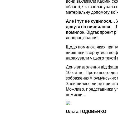
вони закликали Кабмін ск
області, яка запланувала 
матеріальну допомогу вої
Але і тут не судилося… 
депутатів виявилося… 1
помилок.
Відтак проект р
доопрацювання.
Щодо помилок, яких припу
вирішили звернутися до філ
нарахували у цього тексті
День визволення від фаши
10 квітня. Проте цього дня
зображенням румунських с
Залишилися лише привіта
Можливо, представники у
помилки…
Ольга ГОДОВЕНКО