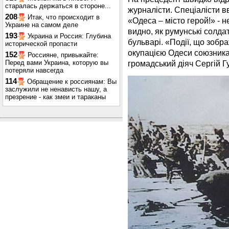
старалась держаться в стороне...
журналісти. Спеціалісти в
208
Итак, что происходит в
«Одеса – місто герой!» - 
Украине на самом деле
видно, як румунські солд
193
Украина и Россия: Глубина
бульварі. «Події, що зобра
исторической пропасти
окупацією Одеси союзника
152
Россияне, привыкайте:
Перед вами Украина, которую вы
громадський діяч Сергій 
потеряли навсегда
114
Обращение к россиянам: Вы
заслужили не ненависть нашу, а
презрение - как змеи и тараканы