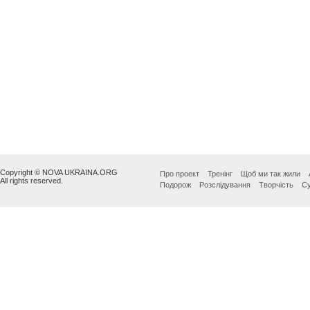
Copyright © NOVA UKRAINA.ORG
Про проект
Тренінг
Щоб ми так жили
All rights reserved.
Подорож
Розслідування
Творчість
Су