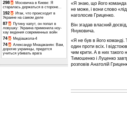
298
«Я знаю, що його команда
Москвичка в Киеве: Я
старалась держаться в стороне...
не може, і вони слово «лід
192
Итак, что происходит в
наголосив Гриценко.
Украине на самом деле
87
Путину капут, он попал в
Він згадав власний досвід
ловушку: Украина применила ноу-
Януковича.
хау ведения современных войн
74
Медіашкола-4
«Я не був в його команді. 
74
Александр Мнацаканян: Вам,
один проти всіх. І відсто
дорогие украинцы, придется
чим крити. А в них такого 
учиться убивать врага
Тимошенко і Луценко завт
розповів Анатолій Гриценк