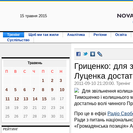
15 травня 2015
Тренінг
Щоб ми так жили
Аналітика
Регіони
Освіта
Суспільство
Травень
Гриценко: для 
П
В
С
Ч
П
С
Н
Луценка достат
1
2
3
2011-09-10 21:20:00. Тренінг
4
5
6
7
8
9
10
Для звільнення колишн
Тимошенко і колишнього м
11
12
13
14
15
16
17
достатньо волі чинного Пр
18
19
20
21
22
23
24
Про це в ефірі
Радіо Своб
25
26
27
28
29
30
31
Ради з питань національної
«Громадянська позиція» А
РЕЙТИНГ