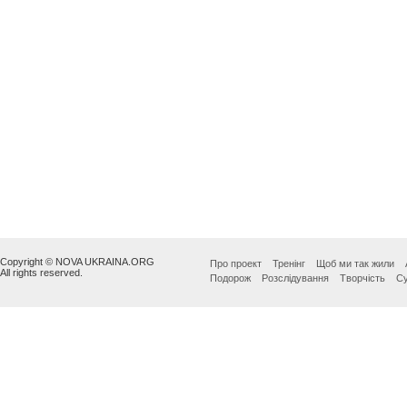
Copyright © NOVA UKRAINA.ORG
Про проект
Тренінг
Щоб ми так жили
All rights reserved.
Подорож
Розслідування
Творчість
Су