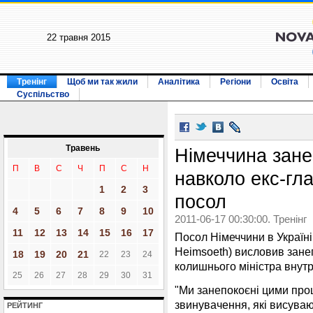
22 травня 2015
Тренінг
Щоб ми так жили
Аналітика
Регіони
Освіта
Суспільство
Травень
Німеччина зане
П
В
С
Ч
П
С
Н
навколо екс-гл
1
2
3
посол
4
5
6
7
8
9
10
2011-06-17 00:30:00. Тренінг
11
12
13
14
15
16
17
Посол Німеччини в Україн
Heimsoeth) висловив зане
18
19
20
21
22
23
24
колишнього міністра внут
25
26
27
28
29
30
31
"Ми занепокоєні цими про
звинувачення, які висуваю
РЕЙТИНГ