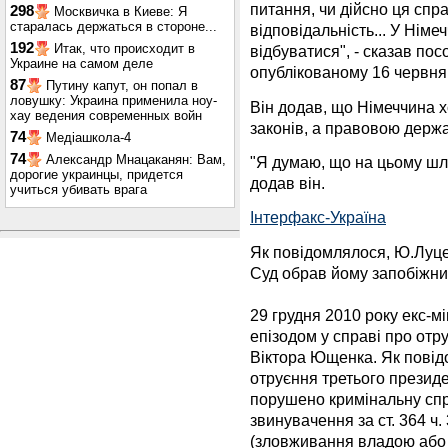
питання, чи дійсно ця спр
298
Москвичка в Киеве: Я
старалась держаться в стороне...
відповідальність... У Німеч
192
Итак, что происходит в
відбуватися", - сказав пос
Украине на самом деле
опублікованому 16 червня
87
Путину капут, он попал в
ловушку: Украина применила ноу-
Він додав, що Німеччина х
хау ведения современных войн
законів, а правовою держ
74
Медіашкола-4
74
Александр Мнацаканян: Вам,
"Я думаю, що на цьому шля
дорогие украинцы, придется
додав він.
учиться убивать врага
Інтерфакс-Україна
Як повідомлялося, Ю.Луце
Суд обрав йому запобіжний
29 грудня 2010 року екс-м
епізодом у справі про отр
Віктора Ющенка. Як повідо
отруєння третього президе
порушено кримінальну сп
звинувачення за ст. 364 ч.
(зловживання владою або