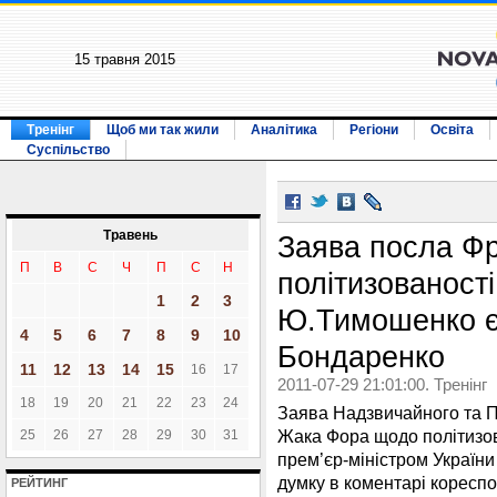
15 травня 2015
Тренінг
Щоб ми так жили
Аналітика
Регіони
Освіта
Суспільство
Травень
Заява посла Фр
П
В
С
Ч
П
С
Н
політизованост
1
2
3
Ю.Тимошенко є 
4
5
6
7
8
9
10
Бондаренко
11
12
13
14
15
16
17
2011-07-29 21:01:00. Тренінг
18
19
20
21
22
23
24
Заява Надзвичайного та П
Жака Фора щодо політизов
25
26
27
28
29
30
31
прем’єр-міністром Україн
думку в коментарі коресп
РЕЙТИНГ