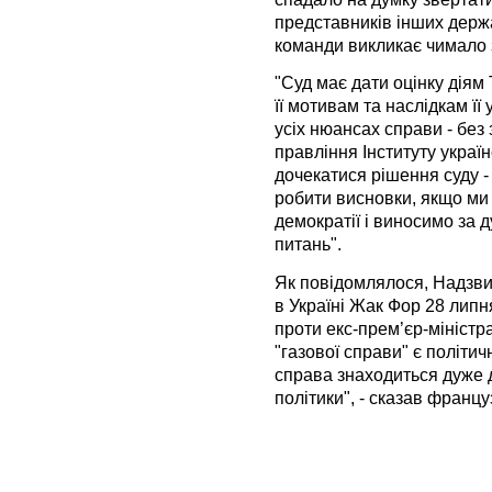
представників інших держа
команди викликає чимало з
"Суд має дати оцінку діям
її мотивам та наслідкам її
усіх нюансах справи - без 
правління Інституту україн
дочекатися рішення суду -
робити висновки, якщо ми
демократії і виносимо за 
питань".
Як повідомлялося, Надзв
в Україні Жак Фор 28 липн
проти екс-прем’єр-мініст
"газової справи" є політич
справа знаходиться дуже д
політики", - сказав франц