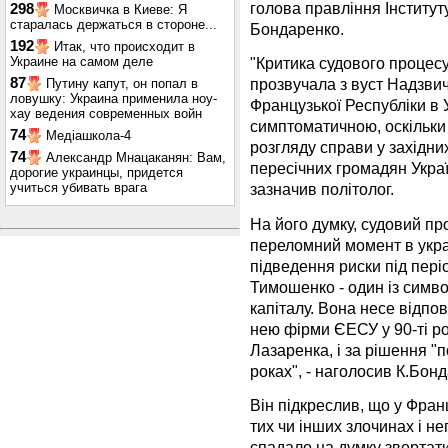
голова правління Інституту
298
Москвичка в Киеве: Я
старалась держаться в стороне...
Бондаренко.
192
Итак, что происходит в
Украине на самом деле
"Критика судового процес
87
прозвучала з вуст Надзви
Путину капут, он попал в
ловушку: Украина применила ноу-
Французької Республіки в 
хау ведения современных войн
симптоматичною, оскільки
74
Медіашкола-4
розгляду справи у західни
74
Александр Мнацаканян: Вам,
пересічних громадян Украї
дорогие украинцы, придется
учиться убивать врага
зазначив політолог.
На його думку, судовий п
переломний момент в украї
підведення риски під пері
Тимошенко - один із симво
капіталу. Вона несе відпов
нею фірми ЄЕСУ у 90-ті ро
Лазаренка, і за рішення "
роках", - наголосив К.Бон
Він підкреслив, що у Фран
тих чи інших злочинах і не
спадало на думку звертат