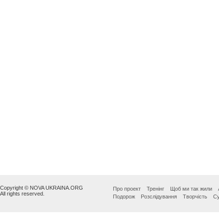
Copyright © NOVA UKRAINA.ORG
Про проект
Тренінг
Щоб ми так жили
All rights reserved.
Подорож
Розслідування
Творчість
Су