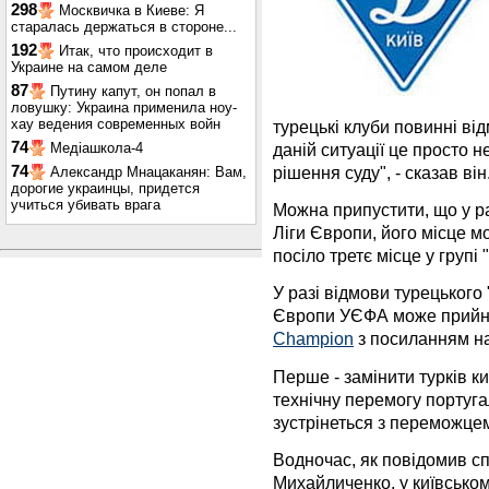
298
Москвичка в Киеве: Я
старалась держаться в стороне...
192
Итак, что происходит в
Украине на самом деле
87
Путину капут, он попал в
ловушку: Украина применила ноу-
хау ведения современных войн
турецькі клуби повинні від
74
даній ситуації це просто 
Медіашкола-4
рішення суду", - сказав він
74
Александр Мнацаканян: Вам,
дорогие украинцы, придется
учиться убивать врага
Можна припустити, що у р
Ліги Європи, його місце м
посіло третє місце у групі
У разі відмови турецького
Європи УЄФА може прийня
Champion
з посиланням н
Перше - замінити турків к
технічну перемогу португал
зустрінеться з переможцем
Водночас, як повідомив с
Михайличенко, у київськом