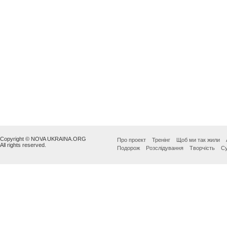
Copyright © NOVA UKRAINA.ORG
Про проект
Тренінг
Щоб ми так жили
All rights reserved.
Подорож
Розслідування
Творчість
Су