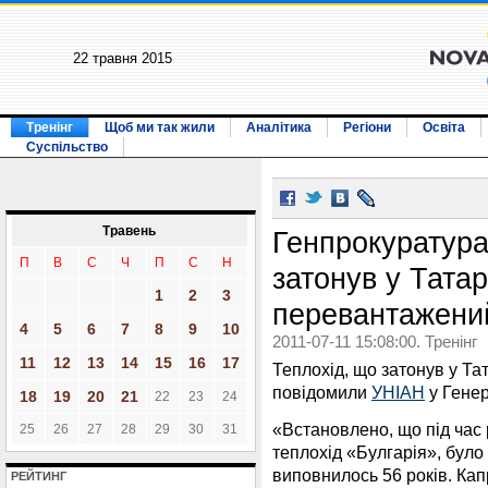
22 травня 2015
Тренінг
Щоб ми так жили
Аналітика
Регіони
Освіта
Суспільство
Травень
Генпрокуратура
П
В
С
Ч
П
С
Н
затонув у Татар
1
2
3
перевантажени
4
5
6
7
8
9
10
2011-07-11 15:08:00. Тренінг
11
12
13
14
15
16
17
Теплохід, що затонув у Та
повідомили
УНІАН
у Генер
18
19
20
21
22
23
24
«Встановлено, що під час
25
26
27
28
29
30
31
теплохід «Булгарія», бул
виповнилось 56 років. Ка
РЕЙТИНГ