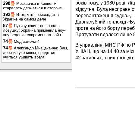
років тому, у 1980 році. Л
298
Москвичка в Киеве: Я
старалась держаться в стороне...
відсутня. Була несправніс
192
Итак, что происходит в
перевантаження судна», - 
Украине на самом деле
Двопалубний теплохід «Бу
87
Путину капут, он попал в
проте на його борту переб
ловушку: Украина применила ноу-
Врятувати вдалося лише 8
хау ведения современных войн
74
Медіашкола-4
В управлінні МНС РФ по Р
74
Александр Мнацаканян: Вам,
УНІАН, що на 14.40 за міс
дорогие украинцы, придется
42 загиблих, з них троє діте
учиться убивать врага