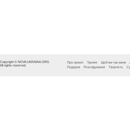
Copyright © NOVA UKRAINA.ORG
Про проект
Тренінг
Щоб ми так жили
All rights reserved.
Подорож
Розслідування
Творчість
Су