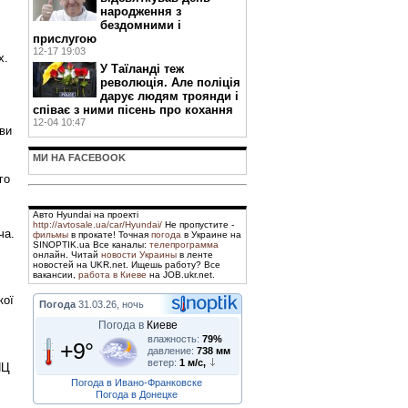
народження з
бездомними і
прислугою
,
12-17 19:03
х.
У Таїланді теж
революція. Але поліція
дарує людям троянди і
співає з ними пісень про кохання
12-04 10:47
кви
МИ НА FACEBOOK
го
Авто Hyundai на проекті
http://avtosale.ua/car/Hyundai/
Не пропустите -
ча.
фильмы
в прокате! Точная
погода
в Украине на
SINOPTIK.ua Все каналы:
телепрограмма
онлайн. Читай
новости Украины
в ленте
новостей на UKR.net. Ищешь работу? Все
вакансии,
работа в Киеве
на JOB.ukr.net.
кої
Погода
31.03.26, ночь
Погода в
Киеве
влажность:
79%
+9°
давление:
738 мм
ветер:
1 м/с,
ПЦ
Погода в Ивано-Франковске
Погода в Донецке