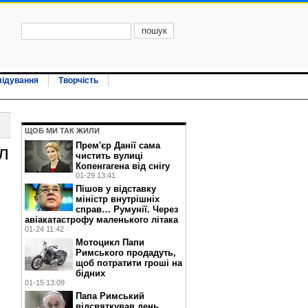
лідування
Творчість
ЩОБ МИ ТАК ЖИЛИ
Прем'єр Данії сама
л
чистить вулиці
Копенгагена від снігу
01-29 13:41
Пішов у відставку
міністр внутрішніх
справ… Румунії. Через
авіакатастрофу маленького літака
01-24 11:42
Мотоцикл Папи
Римського продадуть,
щоб потратити гроші на
бідних
01-15 13:09
Папа Римський
відсвяткував день