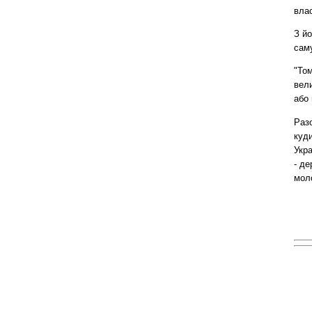
влас
З йо
сам
"То
вели
або 
Разо
куди
Укра
- де
мол