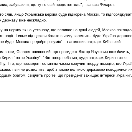
них, забуваючи, що тут є свій предстоятель", - заявив Філарет.
го слів, якщо Українська церква буде підкорена Москві, то підпорядкуват
у державу вже нескладно.
му на церкву як на установу, що впливає на душі людей, Москва поклада
кі надії. І саме від церкви багато в чому залежить, буде Україна держав
не буде. Москва це добре розуміє", - наголосив патріарх Київський.
м з тим, Філарет впевнений, що президент Віктор Янукович вже бачить,
 Кирил "тягне Україну": "Він тепер побачив, куди патріарх Кирил тягне
їну. І те, що президент останнім часом озвучив тверду позицію, що Укра
ржава, і він не дозволить, щоб з такою великою державою поводилися як
одшим братом, свідчить про те, що президент захищає інтереси України"