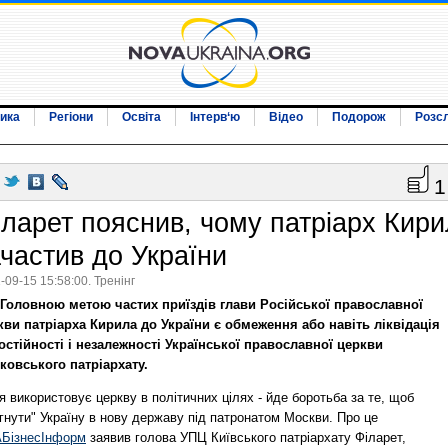
ика
Регіони
Освіта
Інтерв‘ю
Відео
Подорож
Розс
1
іларет пояснив, чому патріарх Кири
ачастив до України
-09-15 15:58:00. Тренінг
Головною метою частих приїздів глави Російської православної
кви патріарха Кирила до України є обмеження або навіть ліквідація
остійності і незалежності Української православної церкви
ковського патріархату.
я використовує церкву в політичних цілях - йде боротьба за те, щоб
гнути" Україну в нову державу під патронатом Москви. Про це
АБізнесІнформ
заявив голова УПЦ Київського патріархату Філарет,