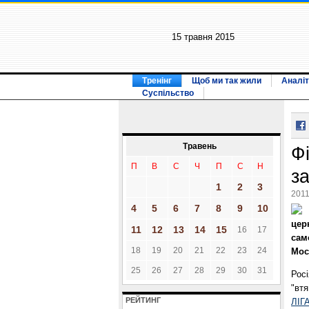
15 травня 2015
Тренінг
Щоб ми так жили
Аналіт
Суспільство
Травень
Ф
П
В
С
Ч
П
С
Н
з
1
2
3
2011
4
5
6
7
8
9
10
цер
11
12
13
14
15
16
17
сам
18
19
20
21
22
23
24
Мос
25
26
27
28
29
30
31
Росі
"втя
РЕЙТИНГ
ЛІГ