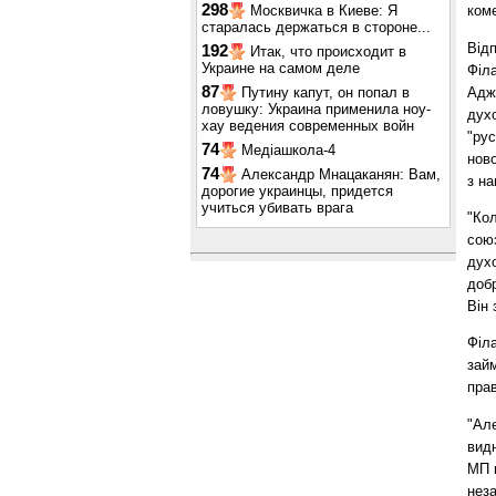
298
Москвичка в Киеве: Я
коме
старалась держаться в стороне...
Відп
192
Итак, что происходит в
Украине на самом деле
Філа
87
Адже
Путину капут, он попал в
ловушку: Украина применила ноу-
духо
хау ведения современных войн
"рус
74
Медіашкола-4
ново
74
Александр Мнацаканян: Вам,
з на
дорогие украинцы, придется
учиться убивать врага
"Кол
союз
духо
добр
Він 
Філа
займ
пра
"Але
видн
МП 
неза