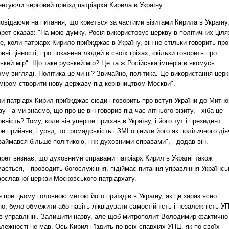
нтуючи черговий приїзд патріарха Кирила в Україну.
овідаючи на питання, що криється за частими візитами Кирила в Україну
рет сказав: "На мою думку, Росія використовує церкву в політичних ціля
, коли патріарх Кирило приїжджає в Україну, він не стільки говорить про
вні цінності, про покаяння людей в своїх гріхах, скільки говорить про
ький мір". Що таке руський мір? Це та ж Російська імперія в якомусь
му вигляді. Політика це чи ні? Звичайно, політика. Це використання цер
міром створити нову державу під керівництвом Москви".
и патріарх Кирил приїжджає сюди і говорить про вступ України до Митно
у - а ми знаємо, що про це він говорив під час літнього візиту, - хіба це
вність? Тому, коли він уперше приїхав в Україну, і його тут і президент
е прийняв, і уряд, то громадськість і ЗМІ оцінили його як політичного дія
займався більше політикою, ніж духовними справами", - додав він.
рет визнає, що духовними справами патріарх Кирил в Україні також
ається, - проводить богослужіння, підіймає питання управління Українсь
вославної церкви Московського патріархату.
 при цьому головною метою його приїздів в Україну, як це зараз ясно
о, було обмежити або навіть ліквідувати самостійність і незалежність У
в управлінні. Залишити назву, але щоб митрополит Володимир фактично
лежності не мав. Ось Кирил і їздить по всіх єпархіях УПЦ, як по своїх