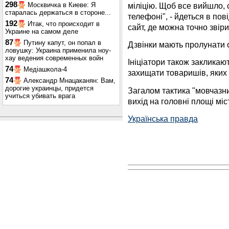
298
міліцію. Щоб все вийшло,
Москвичка в Киеве: Я
старалась держаться в стороне...
телефоні", - йдеться в по
192
Итак, что происходит в
сайт, де можна точно звір
Украине на самом деле
87
Путину капут, он попал в
Дзвінки мають пролунати о
ловушку: Украина применила ноу-
хау ведения современных войн
Ініціатори також закликаю
74
Медіашкола-4
захищати товаришів, яких
74
Александр Мнацаканян: Вам,
дорогие украинцы, придется
Загалом тактика "мовчазни
учиться убивать врага
вихід на головні площі міст
Українська правда