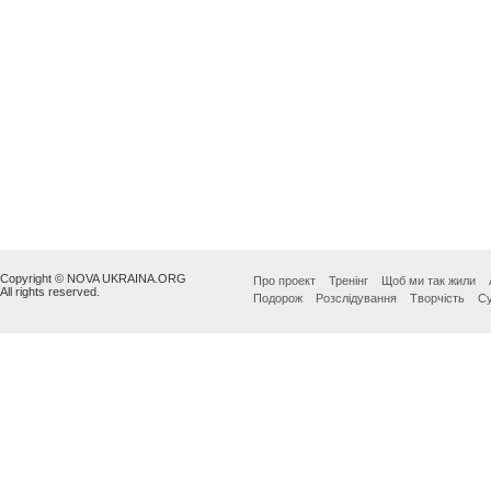
Copyright © NOVA UKRAINA.ORG
Про проект
Тренінг
Щоб ми так жили
All rights reserved.
Подорож
Розслідування
Творчість
Су