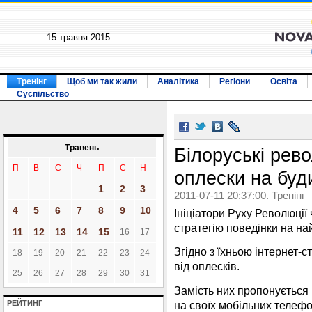
15 травня 2015
Тренінг
Щоб ми так жили
Аналітика
Регіони
Освіта
Суспільство
Травень
Білоруські рев
П
В
С
Ч
П
С
Н
оплески на буд
1
2
3
2011-07-11 20:37:00. Тренінг
4
5
6
7
8
9
10
Ініціатори Руху Революції
стратегію поведінки на на
11
12
13
14
15
16
17
Згідно з їхньою інтернет-
18
19
20
21
22
23
24
від оплесків.
25
26
27
28
29
30
31
Замість них пропонується
на своїх мобільних телеф
РЕЙТИНГ