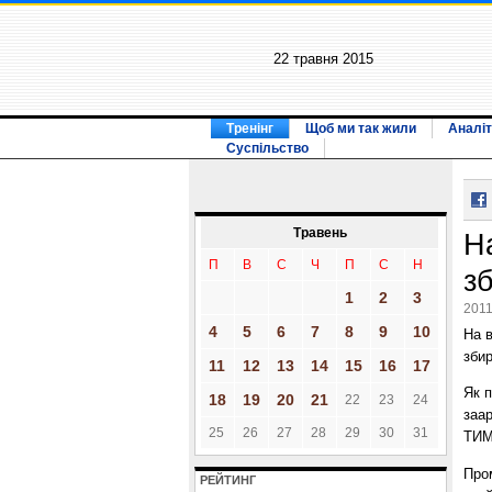
22 травня 2015
Тренінг
Щоб ми так жили
Аналіт
Суспільство
Травень
Н
П
В
С
Ч
П
С
Н
з
1
2
3
2011
4
5
6
7
8
9
10
На 
зби
11
12
13
14
15
16
17
Як 
18
19
20
21
22
23
24
заар
25
26
27
28
29
30
31
ТИ
Про
РЕЙТИНГ