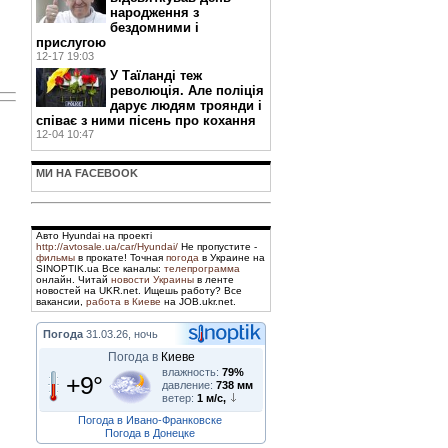
народження з
бездомними і
прислугою
12-17 19:03
У Таїланді теж
революція. Але поліція
дарує людям троянди і
співає з ними пісень про кохання
12-04 10:47
МИ НА FACEBOOK
Авто Hyundai на проекті
http://avtosale.ua/car/Hyundai/
Не пропустите -
фильмы
в прокате! Точная
погода
в Украине на
SINOPTIK.ua Все каналы:
телепрограмма
онлайн. Читай
новости Украины
в ленте
новостей на UKR.net. Ищешь работу? Все
вакансии,
работа в Киеве
на JOB.ukr.net.
Погода
31.03.26, ночь
Погода в
Киеве
влажность:
79%
+9°
давление:
738 мм
ветер:
1 м/с,
Погода в Ивано-Франковске
Погода в Донецке