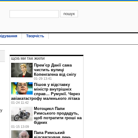
лідування
Творчість
ЩОБ МИ ТАК ЖИЛИ
Прем'єр Данії сама
чистить вулиці
Копенгагена від снігу
01-29 13:41
Пішов у відставку
міністр внутрішніх
справ… Румунії. Через
авіакатастрофу маленького літака
01-24 11:42
Мотоцикл Папи
ку
Римського продадуть,
щоб потратити гроші на
бідних
01-15 13:09
Папа Римський
відсвяткував день