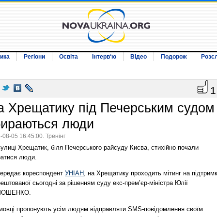
ика
Регіони
Освіта
Інтерв‘ю
Відео
Подорож
Розс
1
а Хрещатику під Печерським судом
бираються люди
-08-05 16:45:00. Тренінг
вулиці Хрещатик, біля Печерського райсуду Києва, стихійно почали
ратися люди.
передає кореспондент
УНІАН
, на Хрещатику проходить мітинг на підтрим
ештованої сьогодні за рішенням суду екс-прем’єр-міністра Юлії
МОШЕНКО.
мовці пропонують усім людям відправляти SMS-повідомлення своїм