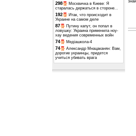
знай
298
Москвичка в Киеве: Я
старалась держаться в стороне...
192
Итак, что происходит в
Украине на самом деле
87
Путину капут, он попал в
ловушку: Украина применила ноу-
хау ведения современных войн
74
Медіашкола-4
74
Александр Мнацаканян: Вам,
дорогие украинцы, придется
учиться убивать врага