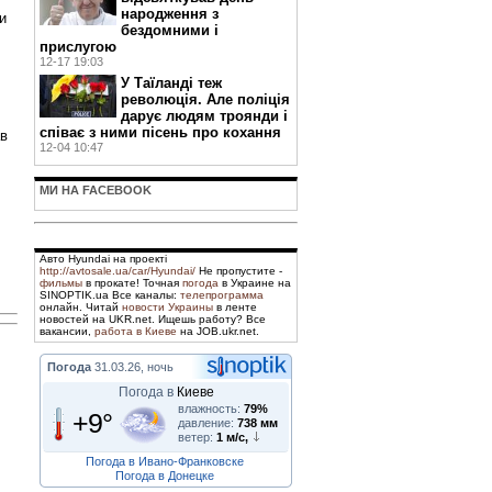
народження з
и
бездомними і
прислугою
12-17 19:03
У Таїланді теж
революція. Але поліція
дарує людям троянди і
співає з ними пісень про кохання
ав
12-04 10:47
МИ НА FACEBOOK
Авто Hyundai на проекті
http://avtosale.ua/car/Hyundai/
Не пропустите -
фильмы
в прокате! Точная
погода
в Украине на
SINOPTIK.ua Все каналы:
телепрограмма
онлайн. Читай
новости Украины
в ленте
новостей на UKR.net. Ищешь работу? Все
вакансии,
работа в Киеве
на JOB.ukr.net.
Погода
31.03.26, ночь
Погода в
Киеве
влажность:
79%
+9°
давление:
738 мм
ветер:
1 м/с,
Погода в Ивано-Франковске
Погода в Донецке