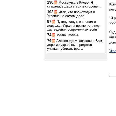
298
Москвичка в Киеве: Я
Крім
старалась держаться в стороне...
поте
192
Итак, что происходит в
Украине на самом деле
"Я р
87
Путину капут, он попал в
зобо
ловушку: Украина применила ноу-
хау ведения современных войн
Судд
74
Медіашкола-4
чит
74
Александр Мнацаканян: Вам,
довг
дорогие украинцы, придется
учиться убивать врага
Укр