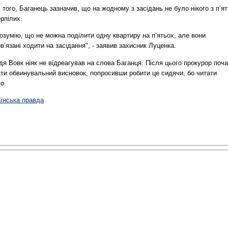
 того, Баганець зазначив, що на жодному з засідань не було нікого з п’ят
рпілих.
озумію, що не можна поділити одну квартиру на п’ятьох, але вони
в’язані ходити на засідання", - заявив захисник Луценка.
я Вовк ніяк не відреагував на слова Баганця. Після цього прокурор поч
ати обвинувальний висновок, попросивши робити це сидячи, бо читати
о.
аїнська правда