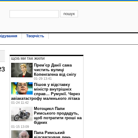
лідування
Творчість
ЩОБ МИ ТАК ЖИЛИ
Прем'єр Данії сама
ез
чистить вулиці
Копенгагена від снігу
01-29 13:41
Пішов у відставку
міністр внутрішніх
справ… Румунії. Через
авіакатастрофу маленького літака
01-24 11:42
Мотоцикл Папи
Римського продадуть,
щоб потратити гроші на
бідних
01-15 13:09
Папа Римський
відсвяткував день