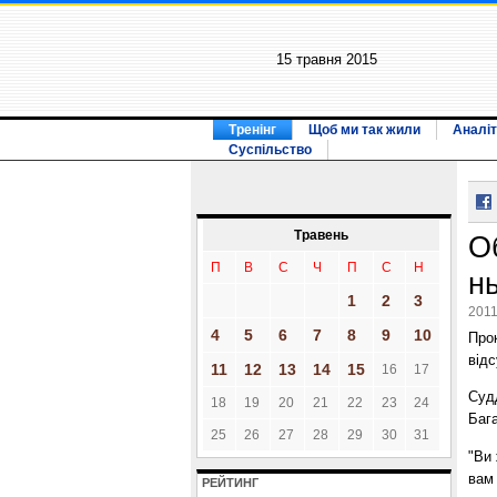
15 травня 2015
Тренінг
Щоб ми так жили
Аналіт
Суспільство
Травень
О
П
В
С
Ч
П
С
Н
н
1
2
3
2011
4
5
6
7
8
9
10
Про
відс
11
12
13
14
15
16
17
Судд
18
19
20
21
22
23
24
Бага
25
26
27
28
29
30
31
"Ви 
вам 
РЕЙТИНГ