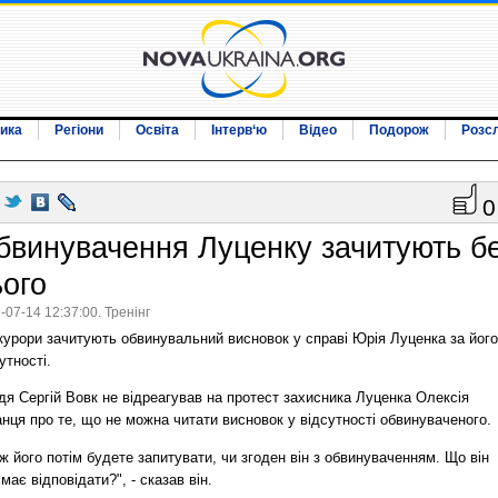
ика
Регіони
Освіта
Інтерв‘ю
Відео
Подорож
Розс
0
бвинувачення Луценку зачитують б
ього
-07-14 12:37:00. Тренінг
курори зачитують обвинувальний висновок у справі Юрія Луценка за його
утності.
я Сергій Вовк не відреагував на протест захисника Луценка Олексія
нця про те, що не можна читати висновок у відсутності обвинуваченого.
ж його потім будете запитувати, чи згоден він з обвинуваченням. Що він
має відповідати?", - сказав він.