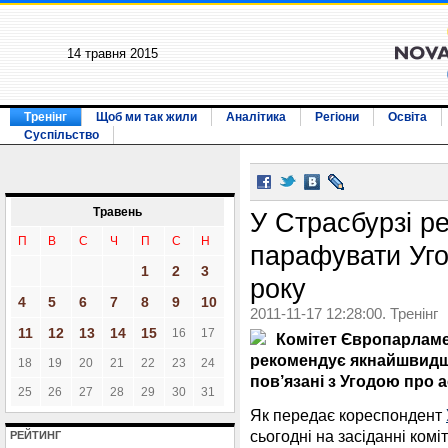
14 травня 2015
Тренінг
Щоб ми так жили
Аналітика
Регіони
Освіта
Суспільство
Травень
У Страсбурзі р
П
В
С
Ч
П
С
Н
парафувати Уго
1
2
3
року
4
5
6
7
8
9
10
2011-11-17 12:28:00. Тренінг
11
12
13
14
15
16
17
Комітет Європарламе
рекомендує якнайшвидш
18
19
20
21
22
23
24
пов’язані з Угодою про а
25
26
27
28
29
30
31
Як передає кореспондент
сьогодні на засіданні комі
РЕЙТИНГ