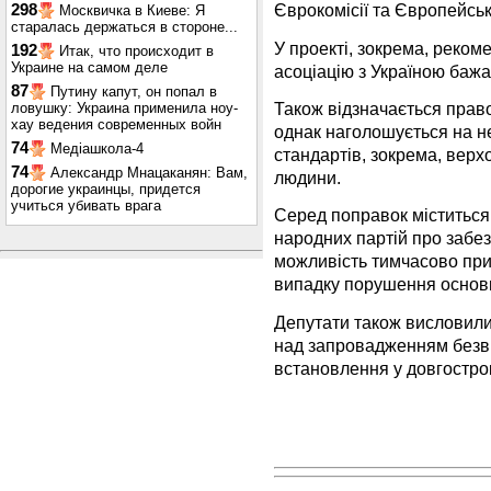
Єврокомісії та Європейські
298
Москвичка в Киеве: Я
старалась держаться в стороне...
У проекті, зокрема, реко
192
Итак, что происходит в
Украине на самом деле
асоціацію з Україною бажан
87
Путину капут, он попал в
Також відзначається право
ловушку: Украина применила ноу-
хау ведения современных войн
однак наголошується на н
74
Медіашкола-4
стандартів, зокрема, верх
74
Александр Мнацаканян: Вам,
людини.
дорогие украинцы, придется
учиться убивать врага
Серед поправок міститься 
народних партій про забез
можливість тимчасово при
випадку порушення основ
Депутати також висловили
над запровадженням безві
встановлення у довгострок