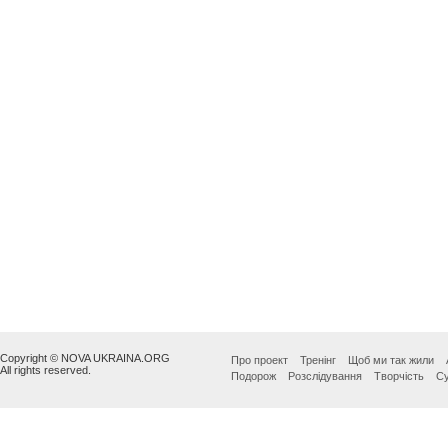
Copyright © NOVA UKRAINA.ORG
Про проект
Тренінг
Щоб ми так жили
All rights reserved.
Подорож
Розслідування
Творчість
Су