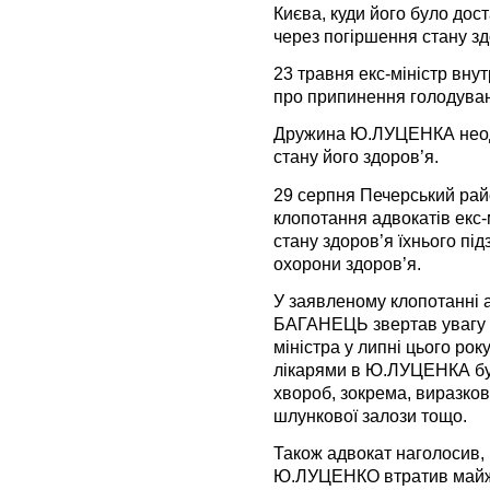
Києва, куди його було до
через погіршення стану зд
23 травня екс-міністр вну
про припинення голодува
Дружина Ю.ЛУЦЕНКА неод
стану його здоров’я.
29 серпня Печерський рай
клопотання адвокатів екс
стану здоров’я їхнього пі
охорони здоров’я.
У заявленому клопотанні
БАГАНЕЦЬ звертав увагу су
міністра у липні цього рок
лікарями в Ю.ЛУЦЕНКА бу
хвороб, зокрема, виразко
шлункової залози тощо.
Також адвокат наголосив,
Ю.ЛУЦЕНКО втратив майже ч