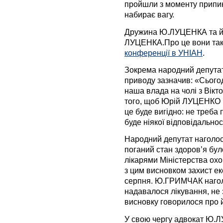
пройшли з моменту припин
набирає вагу.
Дружина
Ю.
ЛУЦЕНКА та йо
ЛУЦЕНКА.Про це вони так
конференції в УНІАН
.
Зокрема народний депута
приводу зазначив: «Сьогодн
наша влада на чолі з Ві
того, щоб Юрій ЛУЦЕНКО н
це буде вигідно: не треба
буде ніякої відповідальнос
Народний депутат наголо
поганий стан здоров’я бул
лікарями Міністерства охо
з цим висновком захист е
серпня. Ю.ГРИМЧАК нагол
надавалося лікування, не
висновку говорилося про й
У свою чергу адвокат Ю.