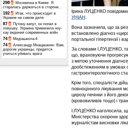
298
Москвичка в Киеве: Я
старалась держаться в стороне...
Ірина ЛУЦЕНКО повідомила
192
Итак, что происходит в
УНІАН
.
Украине на самом деле
87
Путину капут, он попал в
Вона зазначила, що за р
ловушку: Украина применила ноу-
хау ведения современных войн
встановлено діагноз «циро
74
портальної гіпертензії і в
Медіашкола-4
74
Александр Мнацаканян: Вам,
За словами І.ЛУЦЕНКО, та
дорогие украинцы, придется
учиться убивать врага
що, враховуючи прогресу
з метою уточнення діагноз
дообстеженням в умовах с
гастроентерологічного ста
Крім того, спеціалісти дій
повноцінного лікування 
цирозу печінки з його дек
(крововиливів тощо) і тра
І.ЛУЦЕНКО наголосила, що 
Міністерства охорони здо
журналістам висновки ліка