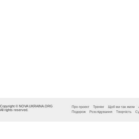
Copyright © NOVA UKRAINA.ORG
Про проект
Тренінг
Щоб ми так жили
All rights reserved.
Подорож
Розслідування
Творчість
Су