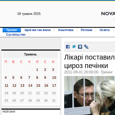
18 травня 2015
Тренінг
Щоб ми так жили
Аналітика
Регіони
Освіта
Суспільство
Травень
Лікарі поставил
П
В
С
Ч
П
С
Н
цироз печінки
1
2
3
2011-09-01 20:00:00. Тренінг
4
5
6
7
8
9
10
11
12
13
14
15
16
17
18
19
20
21
22
23
24
25
26
27
28
29
30
31
РЕЙТИНГ