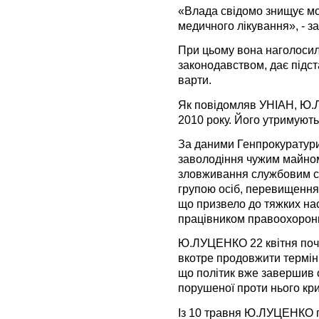
«Влада свідомо знищує мо
медичного лікування», - 
При цьому вона наголосила
законодавством, дає підс
варти.
Як повідомляв УНІАН, Ю.
2010 року. Його утримують
За даними Генпрокуратур
заволодіння чужим майно
зловживання службовим с
групою осіб, перевищення
що призвело до тяжких нас
працівником правоохоронн
Ю.ЛУЦЕНКО 22 квітня поча
вкотре продовжити термін 
що політик вже завершив
порушеної проти нього кр
Із 10 травня Ю.ЛУЦЕНКО п