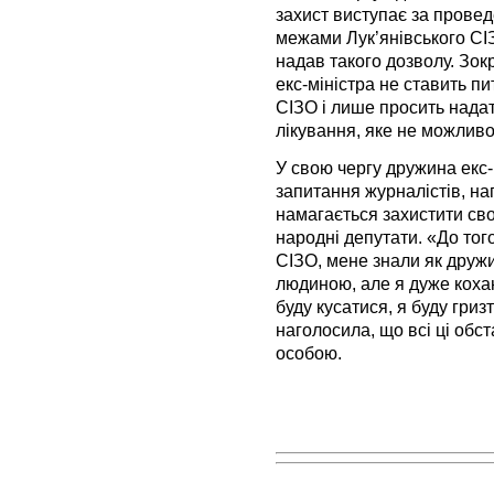
захист виступає за пров
межами Лук’янівського СІЗ
надав такого дозволу. Зок
екс-міністра не ставить 
СІЗО і лише просить над
лікування, яке не можливо 
У свою чергу дружина екс
запитання журналістів, на
намагається захистити сво
народні депутати. «До тог
СІЗО, мене знали як дружи
людиною, але я дуже кохаю
буду кусатися, я буду гри
наголосила, що всі ці обс
особою.