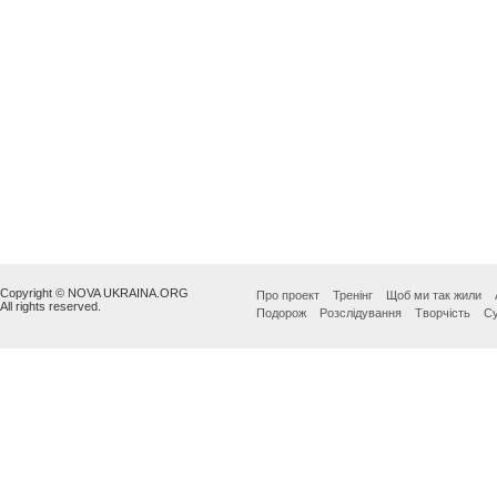
Copyright © NOVA UKRAINA.ORG
Про проект
Тренінг
Щоб ми так жили
All rights reserved.
Подорож
Розслідування
Творчість
Су