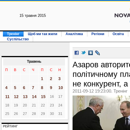
15 травня 2015
Тренінг
Щоб ми так жили
Аналітика
Регіони
Освіта
Суспільство
Травень
Азаров авторит
П
В
С
Ч
П
С
Н
політичному пл
1
2
3
не конкурент, а
4
5
6
7
8
9
10
2011-09-12 19:23:00. Тренінг
11
12
13
14
15
16
17
18
19
20
21
22
23
24
25
26
27
28
29
30
31
РЕЙТИНГ