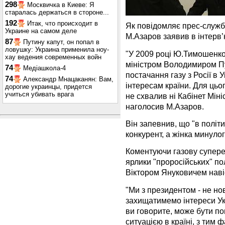
298
Москвичка в Киеве: Я
старалась держаться в стороне...
192
Итак, что происходит в
Як повідомляє прес-служба
Украине на самом деле
М.Азаров заявив в інтерв’
87
Путину капут, он попал в
ловушку: Украина применила ноу-
"У 2009 році Ю.Тимошенко 
хау ведения современных войн
міністром Володимиром Пу
74
Медіашкола-4
постачання газу з Росії в 
74
Александр Мнацаканян: Вам,
інтересам країни. Для цьо
дорогие украинцы, придется
учиться убивать врага
не схвалив ні Кабінет Мініс
наголосив М.Азаров.
Він запевнив, що "в політ
конкурент, а жінка минулог
Коментуючи газову супереч
ярлики "проросійських" пол
Віктором Януковичем навіс
"Ми з президентом - не но
захищатимемо інтереси Ук
ви говорите, може бути по
ситуацією в країні, з тим