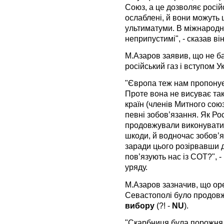
Союз, а це дозволяє росій
ослаблені, й вони можуть 
ультиматуми. В міжнародни
неприпустимі", - сказав він
М.Азаров заявив, що не ба
російський газ і вступом У
"Європа теж нам пропонує 
Проте вона не висуває так
країн (членів Митного сою
певні зобов’язання. Як Ро
продовжували виконувати г
шкоди, й водночас зобов’я
заради цього розірвавши д
пов’язують нас із СОТ?", 
уряду.
М.Азаров зазначив, що ор
Севастополі було продов
вибору
(?! -
NU
).
"Скарбниця була порожня, 