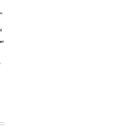
ин
ой
ит
.