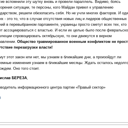
гие вспомнили эту шутку вновь и провели параллель. Видимо, боясь
торения ситуации, те персоны, кого Майдан привел к управлению
ударством, решили обезопасить себя. Но не учли многих факторов. И од
их - это то, что в случае отсутствия новых лиц и лидеров общественных
ний в перевыбранном парламенте, украинцы просто сметут всех тех, кто
ет ассоциироваться с властью. И если их целью было после февральск
олюции спровоцировать октябрьскую, то они движутся в верном
равлении.
Общество травмированное военным конфликтом не прост
утствие перезагрузки власти!
мут этот закон или нет, мы узнаем в ближайшие дни, а произойдут ли
темные изменения узнаем в ближайшие месяцы. Ждать осталось недолго
ождем. Оно того стоит.
ислав БЕРЕЗА
,
оводитель информационного центра партии «Правый сектор»
a