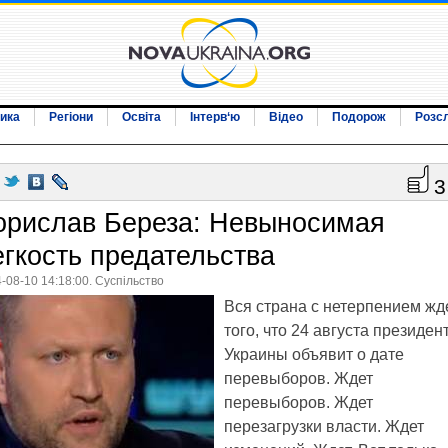
ика
Регіони
Освіта
Інтерв‘ю
Відео
Подорож
Розс
3
орислав Береза: Невыносимая
егкость предательства
-08-10 14:18:00. Суспільство
Вся страна с нетерпением жд
того, что 24 августа президен
Украины объявит о дате
перевыборов. Ждет
перевыборов. Ждет
перезагрузки власти. Ждет