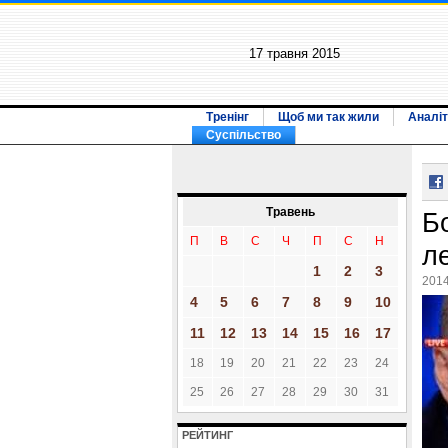
17 травня 2015
Тренінг
Щоб ми так жили
Аналіт
Суспільство
Травень
Б
П
В
С
Ч
П
С
Н
л
1
2
3
2014
4
5
6
7
8
9
10
11
12
13
14
15
16
17
18
19
20
21
22
23
24
25
26
27
28
29
30
31
РЕЙТИНГ