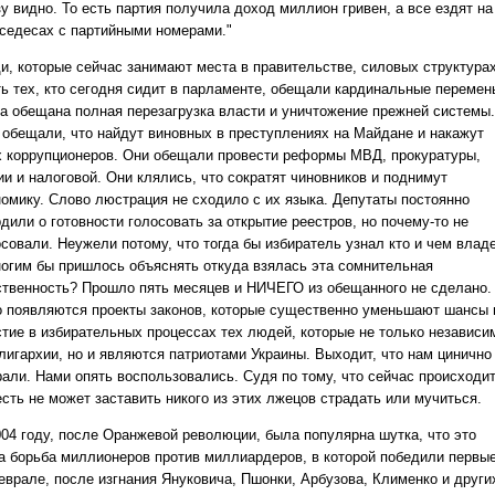
у видно. То есть партия получила доход миллион гривен, а все ездят на
седесах с партийными номерами."
и, которые сейчас занимают места в правительстве, силовых структурах
ть тех, кто сегодня сидит в парламенте, обещали кардинальные перемен
а обещана полная перезагрузка власти и уничтожение прежней системы.
 обещали, что найдут виновных в преступлениях на Майдане и накажут
х коррупционеров. Они обещали провести реформы МВД, прокуратуры,
ии и налоговой. Они клялись, что сократят чиновников и поднимут
номику. Слово люстрация не сходило с их языка. Депутаты постоянно
дили о готовности голосовать за открытие реестров, но почему-то не
осовали. Неужели потому, что тогда бы избиратель узнал кто и чем влад
ногим бы пришлось объяснять откуда взялась эта сомнительная
ственность? Прошло пять месяцев и НИЧЕГО из обещанного не сделано.
о появляются проекты законов, которые существенно уменьшают шансы 
стие в избирательных процессах тех людей, которые не только независи
олигархии, но и являются патриотами Украины. Выходит, что нам цинично
рали. Нами опять воспользовались. Судя по тому, что сейчас происходит
есть не может заставить никого из этих лжецов страдать или мучиться.
004 году, после Оранжевой революции, была популярна шутка, что это
а борьба миллионеров против миллиардеров, в которой победили первые
еврале, после изгнания Януковича, Пшонки, Арбузова, Клименко и други