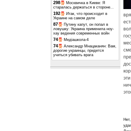
298
Москвичка в Киеве: Я
старалась держаться в стороне...
192
Итак, что происходит в
вря
Украине на самом деле
ест
87
Путину капут, он попал в
вол
ловушку: Украина применила ноу-
хау ведения современных войн
гос
74
Медіашкола-4
мес
74
Александр Мнацаканян: Вам,
сме
дорогие украинцы, придется
учиться убивать врага
пре
дос
кор
эти
нич
это
Нет
уда