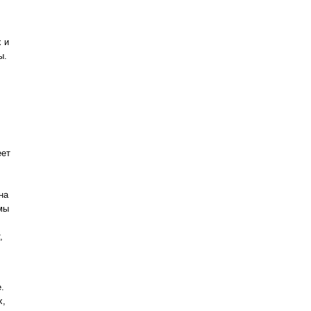
 и
ы.
еет
на
мы
,
.
х,