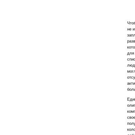
Что
не 
зап
раз
кото
для
спис
люд
мог
отс
акт
бол
Един
оли
комп
сво
пол
кол