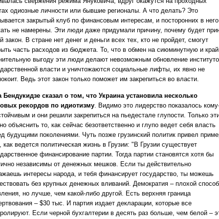
ивалась свержения режима Януковича, вдруг окажутся на проходных
тах одиозные личности или бывшие регионалы. А что делать? Это
зывается закрытый клуб по финансовым интересам, и посторонних в него
кать не намерены. Эти люди даже придумали причину, почему будет при
й закон. В стране нет денег и деньги всех тех, кто не пройдет, смогут
рыть часть расходов из бюджета. То, что в обмен на сиюминутную и край
нительную выгоду эти люди делают невозможным обновление институт
ударственной власти и уничтожаются социальные лифты, их явно не
окоит. Ведь этот закон только поможет им закрепиться во власти.
а Бендукидзе сказал о том, что Украина установила несколько
овых рекордов по идиотизму
. Видимо это лидерство показалось кому
стойчивым и они решили закрепиться на пьедестале глупости. Только эт
о объяснить то, как сейчас безответственно и глупо ведет себя власть
ед будущими поколениями. Чуть позже грузинский политик привел приме
, как ведется политическая жизнь в Грузии: "В Грузии существует
ударственное финансирование партии. Тогда партии становятся хотя бы
тично независимы от денежных мешков. Если ты действительно
ажаешь интересы народа, и тебя финансирует государство, ты можешь
ествовать без крупных денежных вливаний. Демократия – плохой способ
ления, но лучше, чем какой-либо другой. Есть верхняя граница
ертвования – $30 тыс. И партия издает декларации, которые все
тролируют. Если черной бухгалтерии в десять раз больше, чем белой – э