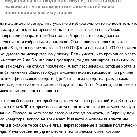
Янукович и его люди протянули, чтобы создать
максимальное количество сложностей всем
нелояльным режиму лицам
бы максимально затруднить участие в избирательной гонке всем тем, кт
из их круга, люди, которые сейчас выписывают закон по выборам,
ланировали превратить избирательный процесс в очень дорогое
влечение для избранных и олигархов. Они планируют принять закон
рый обязует внесение залога в 1 000 000$ для партии и 1 000 000 гривен
 кандидата по мажоритарному округу. Если учесть, что проходное место
ке стоит от 2 до 5 миллионов долларов, то для олигархов и близких им
ей эти суммы не станут проблемой. А вот пассионарии, которые хотят и
ли бы изменить общество будут лишены такой возможности по причине
утствия финансовых средств. Где брать такие средства гражданским
ивистам, которые действительно трудятся на благо Украины, но не имеют
ьших капиталов пока не понятно.
ственный вариант, который им останется - это просто пойти работать на
гархов или ФПГ, которые согласятся оплатить залог и их избирательную
анию. Правда на кого после этого они станут работать, на Украину или
его кредитора, вопрос не возникает. И вместо обновления власти мы
учим в октябре те же самые лица, перетасованные в разные политически
оды. Меня совсем не удивит, если в политической силе, которая