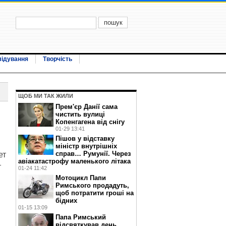
лідування
Творчість
ЩОБ МИ ТАК ЖИЛИ
Прем'єр Данії сама
чистить вулиці
Копенгагена від снігу
01-29 13:41
Пішов у відставку
міністр внутрішніх
справ… Румунії. Через
ет
авіакатастрофу маленького літака
т
01-24 11:42
Мотоцикл Папи
Римського продадуть,
щоб потратити гроші на
бідних
01-15 13:09
Папа Римський
відсвяткував день