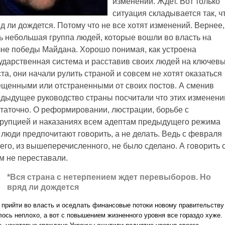
изменений. Ждет. Вот только
ситуация складывается так, ч
д ли дождется. Потому что не все хотят изменений. Вернее,
ь небольшая группа людей, которые вошли во власть на
не победы Майдана. Хорошо понимая, как устроена
ударственная система и расставив своих людей на ключев
та, они начали рулить страной и совсем не хотят оказаться
щенными или отстраненными от своих постов. А сменив
дыдущее руководство страны посчитали что этих изменени
таточно. О реформировании, люстрации, борьбе с
рупцией и наказаниях всем адептам предыдущего режима
 люди предпочитают говорить, а не делать. Ведь с февраля
его, из вышеперечисленного, не было сделано. А говорить 
м не переставали.
*Вся страна с нетерпением ждет перевыборов. Но
вряд ли дождется
, прийти во власть и оседлать финансовые потоки новому правительству
лось неплохо, а вот с повышением жизненного уровня все гораздо хуже.