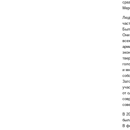
сраз
Мер
Люд
час
Был
Они
все
арм
эко
твер
гол
и м
соб
Зат
уча
от 
сов
сов
В 2
был
В ф