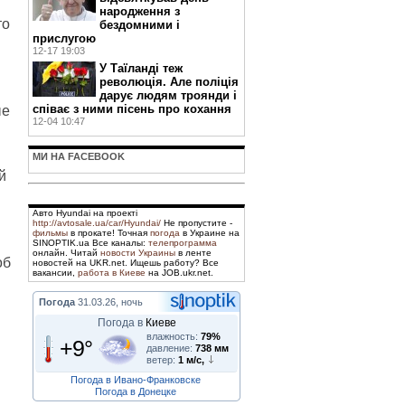
народження з
то
бездомними і
прислугою
12-17 19:03
У Таїланді теж
революція. Але поліція
дарує людям троянди і
співає з ними пісень про кохання
ые
12-04 10:47
МИ НА FACEBOOK
й
Авто Hyundai на проекті
http://avtosale.ua/car/Hyundai/
Не пропустите -
фильмы
в прокате! Точная
погода
в Украине на
SINOPTIK.ua Все каналы:
телепрограмма
онлайн. Читай
новости Украины
в ленте
об
новостей на UKR.net. Ищешь работу? Все
вакансии,
работа в Киеве
на JOB.ukr.net.
Погода
31.03.26, ночь
Погода в
Киеве
влажность:
79%
+9°
давление:
738 мм
ветер:
1 м/с,
Погода в Ивано-Франковске
Погода в Донецке