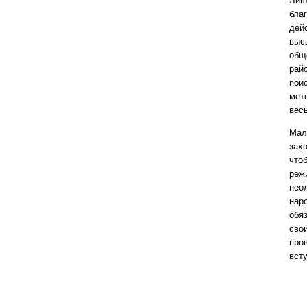
Лиш
бла
дей
выс
общ
рай
пои
мет
весь
Мало
зах
что
реж
нео
нар
обяз
свои
про
всту