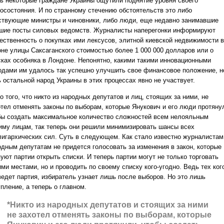
ь некоторые граждане Украины ощутили поднятие уровня своего
госостояния. И по странному стечению обстоятельств это либо
ствующие министры и чиновники, либо люди, еще недавно занимавшие
шие посты силовых ведомств. Журналисты наперегонки информируют
ественность о покупках ими лексусов, элитной киевской недвижимости в
оне улицы Саксаганского стоимостью более 1 000 000 долларов или о
сках особняка в Лондоне. Непонятно, какими такими инновационными
одами им удалось так успешно улучшить свое финансовое положение, н
 остальной народ Украины в этих процессах явно не участвует.
 того, что никто из народных депутатов и лиц, стоящих за ними, не
отел отменять законы по выборам, которые Янукович и его люди протяну
бы создать максимальное количество сложностей всем нелояльным
иму лицам, так теперь они решили минимизировать шансы всех
лигархических сил. Суть в следующем. Как стало известно журналистам
одным депутатам не придется голосовать за изменения в закон, которые
уют партии открыть списки. И теперь партии могут не только торговать
ми местами, но и проводить по своему списку кого-угодно. Ведь тех ког
ведет партия, избиратель узнает лишь после выборов. Но это лишь
пление, а теперь о главном.
*Никто из народных депутатов и стоящих за ними
не захотел отменять законы по выборам, которые