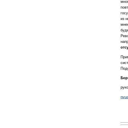
мно
пов
гос
из н
мне
буд
Рев
нап
отс
При
сис
Под
Бор
рук
nvu