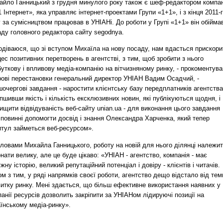
айло Ганницький з грудня минулого року також є шеф-редактором компан
 Інтернет», яка управляє інтернет-проектами Групи «1+1», і з кінця 2011-
 за сумісництвом працював в УНІАНі. До роботи у Групі «1+1» він обійма
аду головного редактора сайту segodnya.
одіваюся, що зі вступом Михаїла на нову посаду, нам вдасться прискори
ес позитивних перетворень в агентстві, з тим, щоб зробити з нього
уткову і впливову медіа-компанію на вітчизняному ринку, - прокоментува
рові перестановки генеральний директор УНІАН Вадим Осадчий, -
очергові завдання - наростити клієнтську базу передплатників агентства
пшивши якість і кількість ексклюзивних новин, які публікуються щодня, і
ищити відвідуваність веб-сайту unian.ua - для виконання цього завдання
повинні допомогти досвід і знання Олександра Харченка, який тепер
итул займеться веб-ресурсом».
ловами Михайла Ганницького, роботу на новій для нього ділянці належи
нати велику, але це буде цікаво: «УНІАН - агентство, компанія - має
жну історію, великий репутаційний потенціал і довіру - клієнтів і читачів.
м з тим, у ряді напрямків своєї роботи, агентство дещо відстало від тем
витку ринку. Мені здається, що більш ефективне використання наявних у
анії ресурсів дозволить закріпити за УНІАНом лідируючі позиції на
їнському медіа-ринку».