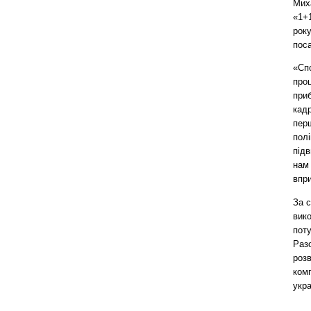
Мих
«1+1
року
пос
«Сп
проц
приб
кад
перш
полі
підв
нам 
впр
За с
вико
поту
Разо
роз
комп
укра