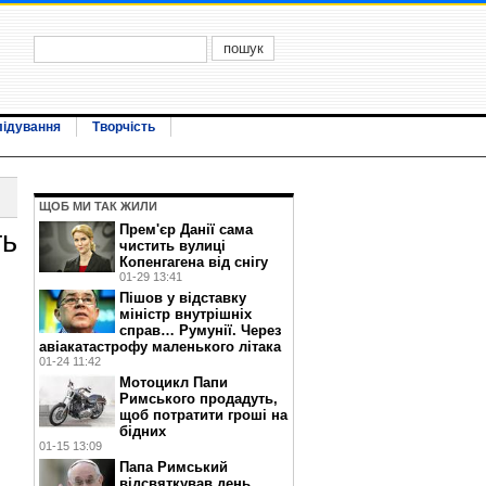
лідування
Творчість
ЩОБ МИ ТАК ЖИЛИ
Прем'єр Данії сама
ть
чистить вулиці
Копенгагена від снігу
01-29 13:41
Пішов у відставку
міністр внутрішніх
справ… Румунії. Через
авіакатастрофу маленького літака
01-24 11:42
Мотоцикл Папи
Римського продадуть,
щоб потратити гроші на
бідних
01-15 13:09
Папа Римський
відсвяткував день