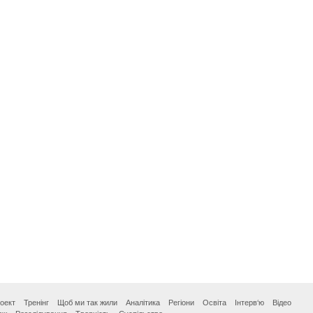
оект
Тренінг
Щоб ми так жили
Аналітика
Регіони
Освіта
Інтерв‘ю
Відео