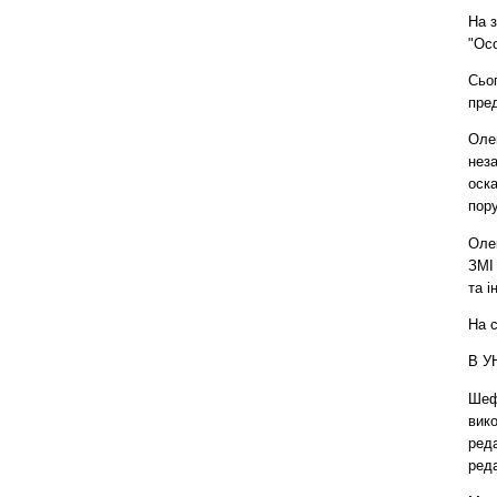
На 
"Осо
Сьог
пред
Олек
неза
оска
пор
Оле
ЗМІ 
та і
На 
В У
Шеф
вико
ред
реда