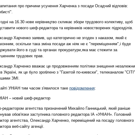
запитання про причини усунення Харченка з посади Осадчий відповів:
бисті".
одні на 16.30 нове керівництво скликає збори трудового колективу, щоб
ставити нового шеф-редактора та керівників новостворених підрозділів.
сандр Харченко заявив, що категорично не згоден з наказом, який є
конним, оскільки така зміна посади аж ніяк не є "переміщенням",і буде
ржувати його в суді та органах прокуратури,яка має стежити за
ушенням трудових прав.
ксандр Харченко вважає це продовженням політики знищення незалежн
в Україні, як це було зроблено з "Газетой по-киевски", телеканалом "СІТІ
ншими ЗМІ.
сайті УНІАН тим часом з'явилося таке
повідомлення
:
НІАН – новий шеф-редактор
-редактором агентства призначений Михайло Ганницький, який раніше
нував обов'язки заступника головного редактора ІА «УНІАН». Головний
актор агентства, Олександр Харченко, переміщений на посаду головного
ктора веб-сайту агенції.