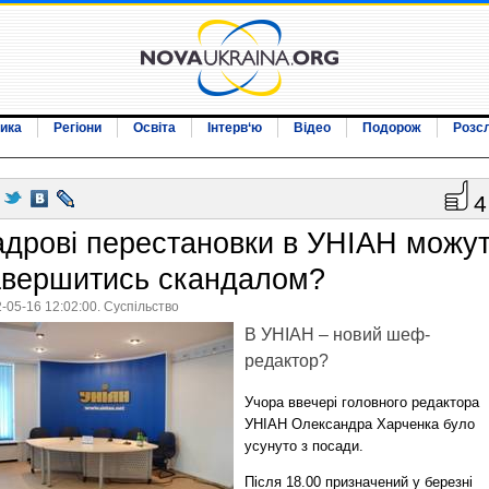
ика
Регіони
Освіта
Інтерв‘ю
Відео
Подорож
Розс
4
адрові перестановки в УНІАН можу
авершитись скандалом?
-05-16 12:02:00. Суспільство
В УНІАН – новий шеф-
редактор?
Учора ввечері головного редактора
УНІАН Олександра Харченка було
усунуто з посади.
Після 18.00 призначений у березні