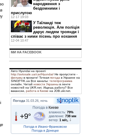
народження з
во
бездомними і
ав
прислугою
му
12-17 19:03
У Таїланді теж
революція. Але поліція
дарує людям троянди і
співає з ними пісень про кохання
12-04 10:47
МИ НА FACEBOOK
Авто Hyundai на проекті
http://avtosale.ua/car/Hyundai/
Не пропустите -
фильмы
в прокате! Точная
погода
в Украине на
SINOPTIK.ua Все каналы:
телепрограмма
онлайн. Читай
новости Украины
в ленте
новостей на UKR.net. Ищешь работу? Все
вакансии,
работа в Киеве
на JOB.ukr.net.
Погода
31.03.26, ночь
і
Погода в
Киеве
влажность:
79%
+9°
давление:
738 мм
ветер:
1 м/с,
це
Погода в Ивано-Франковске
Погода в Донецке