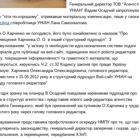
Генеральний директор ТОВ "Агентст
УНІАН" Вадим Осадчий запропонув
у "піти по-хорошому", отримавши матеріальну компенсацію, пише у своє
сбуці
співробітниця УНІАН Лана Самохвалова.
и О.Харченко не погодився, його було ознайомлено із наказом "Про
міщення Харченка О. О. в інший структурний підрозділ". З
мулюванням: "у зв'язку із необхідністю вдосоконалення системи подачі
ріалів для публікації на веб-сайті, підвищення якості роботи редакторів
у, покращення інформативності та грамотності матеріалів, що
ікуються, керуючись Ч.2. ст.32 Кодексу законів про працю Україну
казую: Харченка Олександра Олександровича, головного редактора,
містити з 15.05.2012 року в структурний підрозділ Веб-сайт УНІАН на
ду головного редактора".
одні зранку на планірці В.Осадчий повідомив керівникам підроздлів про
и в структурі агентства і представив нового шеф-редактора агентства
айла Ганницького, який був призначений заступником О.Харченка у грудн
лого року через голову головного редактора.
зауваження представника профспілкового осередку НМПУ про те, що такі
суперечать законодавству, генеральний директор заперечив і сказав, що 
звільнення, а переміщення, передбачене КЗпП.