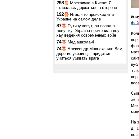
298
Москвичка в Киеве: Я
старалась держаться в стороне...
192
Итак, что происходит в
йом
Украине на самом деле
фей
87
Путину капут, он попал в
ловушку: Украина применила ноу-
Кол
хау ведения современных войн
пере
74
Медіашкола-4
фор
74
Александр Мнацаканян: Вам,
мате
дорогие украинцы, придется
сайт
учиться убивать врага
публ
-на
пере
поса
Сьог
змін
Мих
мину
На 
дії 
не 