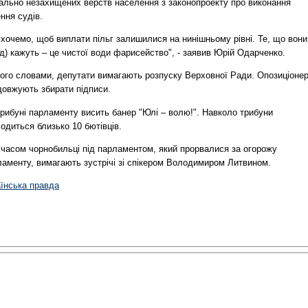
іально незахищених верств населення з законопроекту про виконання
ння судів.
хочемо, щоб виплати пільг залишилися на нинішньому рівні. Те, що вони
д) кажуть – це чистої води фарисейство", - заявив Юрій Одарченко.
його словами, депутати вимагають розпуску Верховної Ради. Опозиціоне
довжують збирати підписи.
трибуні парламенту висить банер "Юлі – волю!". Навколо трибуни
одиться близько 10 бютівців.
 часом чорнобильці під парламентом, який прорвалися за огорожу
ламенту, вимагають зустрічі зі спікером Володимиром Литвином.
аїнська правда