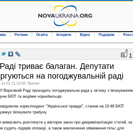
ика
Регіони
Освіта
Інтерв‘ю
Відео
Подорож
Розс
1
 Раді триває балаган. Депутати
оргуються на погоджувальній раді
-11-01 11:15:00. Тренінг
У Верховній Раді проходить погоджувальна рада у зв’язку з блокування
буни БЮТ та акціями чорнобильців.
повідомляє кореспондент "Української правди", станом на 10:48 БЮТ
довжує блокувати трибуну.
 вимагають розглянути у вівторок закон про декриміналізацію статей, за
и судять лідерів опозиції, а також виключення обмеження пільг для