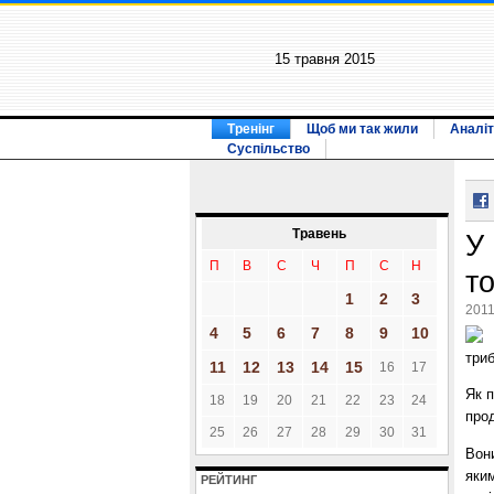
15 травня 2015
Тренінг
Щоб ми так жили
Аналіт
Суспільство
Травень
У
П
В
С
Ч
П
С
Н
т
1
2
3
2011
4
5
6
7
8
9
10
три
11
12
13
14
15
16
17
Як 
18
19
20
21
22
23
24
про
25
26
27
28
29
30
31
Вони
яким
РЕЙТИНГ