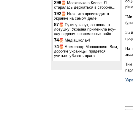
соц
298
Москвичка в Киеве: Я
ріше
старалась держаться в стороне...
192
Итак, что происходит в
"Ми 
Украине на самом деле
(уря
87
Путину капут, он попал в
ловушку: Украина применила ноу-
За 
хау ведения современных войн
про
74
Медіашкола-4
74
Александр Мнацаканян: Вам,
На 
дорогие украинцы, придется
знах
учиться убивать врага
Тим
пар
Укр