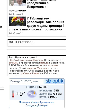
народження з
бездомними і
прислугою
12-17 19:03
У Таїланді теж
революція. Але поліція
дарує людям троянди і
ри
співає з ними пісень про кохання
12-04 10:47
МИ НА FACEBOOK
Авто Hyundai на проекті
http://avtosale.ua/car/Hyundai/
Не пропустите -
фильмы
в прокате! Точная
погода
в Украине на
SINOPTIK.ua Все каналы:
телепрограмма
онлайн. Читай
новости Украины
в ленте
новостей на UKR.net. Ищешь работу? Все
вакансии,
работа в Киеве
на JOB.ukr.net.
Погода
31.03.26, ночь
Погода в
Киеве
влажность:
79%
+9°
давление:
738 мм
ветер:
1 м/с,
Погода в Ивано-Франковске
Погода в Донецке