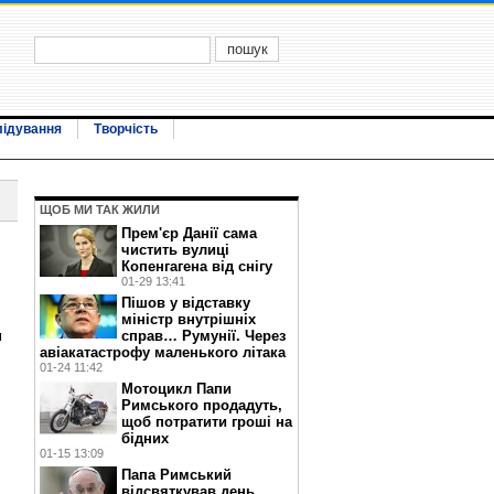
лідування
Творчість
ЩОБ МИ ТАК ЖИЛИ
Прем'єр Данії сама
чистить вулиці
Копенгагена від снігу
01-29 13:41
Пішов у відставку
міністр внутрішніх
м
справ… Румунії. Через
авіакатастрофу маленького літака
01-24 11:42
Мотоцикл Папи
Римського продадуть,
щоб потратити гроші на
бідних
01-15 13:09
Папа Римський
відсвяткував день