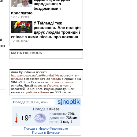
як
народження з
бездомними і
прислугою
12-17 19:03
У Таїланді теж
революція. Але поліція
дарує людям троянди і
співає з ними пісень про кохання
ої
12-04 10:47
вою
МИ НА FACEBOOK
Авто Hyundai на проекті
http://avtosale.ua/car/Hyundai/
Не пропустите -
фильмы
в прокате! Точная
погода
в Украине на
SINOPTIK.ua Все каналы:
телепрограмма
онлайн. Читай
новости Украины
в ленте
новостей на UKR.net. Ищешь работу? Все
вакансии,
работа в Киеве
на JOB.ukr.net.
Погода
31.03.26, ночь
Погода в
Киеве
влажность:
79%
+9°
давление:
738 мм
ветер:
1 м/с,
Погода в Ивано-Франковске
Погода в Донецке