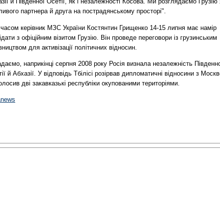
зії й Південної Осетії, як і незалежності Косова. Ми розглядаємо Грузію 
ивого партнера й друга на пострадянському просторі".
 часом керівник МЗС України Костянтин Грищенко 14-15 липня має намір
ідати з офіційним візитом Грузію. Він проведе переговори із грузинським
вництвом для активізації політичних відносин.
даємо, наприкінці серпня 2008 року Росія визнала незалежність Південн
ії й Абхазії. У відповідь Тбілісі розірвав дипломатичні відносини з Моск
олосив дві закавказькі республіки окупованими територіями.
anews