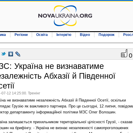
ика
Регіони
Освіта
Інтерв‘ю
Відео
Подорож
Розс
0
ЗС: Україна не визнаватиме
залежність Абхазії й Південної
етії
-07-12 14:25:00. Тренінг
їна не визнаватиме незалежність Абхазії й Південної Осетії, оскільки
лядає Грузію як важливого партнера. Про це сьогодні, 12 липня, повідом
ектор департаменту інформаційної політики МЗС Олег Волошин.
аїна залишається прихильником територіальної цілісності Грузії, - сказав
ошин на брифінгу. - Україна не визнає незалежності самопроголошених