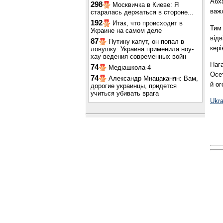
Абха
298
Москвичка в Киеве: Я
важл
старалась держаться в стороне...
192
Итак, что происходит в
Тим
Украине на самом деле
відв
87
Путину капут, он попал в
кері
ловушку: Украина применила ноу-
хау ведения современных войн
Нага
74
Медіашкола-4
Осет
74
Александр Мнацаканян: Вам,
й ог
дорогие украинцы, придется
учиться убивать врага
Ukr