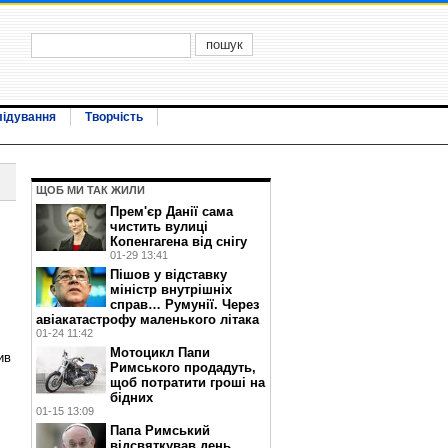
лідування
Творчість
ЩОБ МИ ТАК ЖИЛИ
Прем'єр Данії сама
чистить вулиці
Копенгагена від снігу
01-29 13:41
Пішов у відставку
міністр внутрішніх
справ… Румунії. Через
авіакатастрофу маленького літака
01-24 11:42
Мотоцикл Папи
ив
Римського продадуть,
щоб потратити гроші на
бідних
01-15 13:09
Папа Римський
відсвяткував день