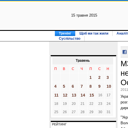
15 травня 2015
Тренінг
Щоб ми так жили
Аналіт
Суспільство
Травень
М
П
В
С
Ч
П
С
Н
не
1
2
3
Ос
4
5
6
7
8
9
10
2011
11
12
13
14
15
16
17
Укра
розг
18
19
20
21
22
23
24
дир
25
26
27
28
29
30
31
"Укр
Вол
РЕЙТИНГ