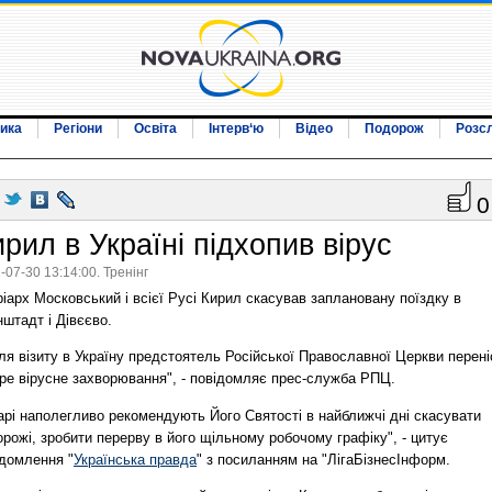
ика
Регіони
Освіта
Інтерв‘ю
Відео
Подорож
Розс
0
рил в Україні підхопив вірус
-07-30 13:14:00. Тренінг
іарх Московський і всієї Русі Кирил скасував заплановану поїздку в
штадт і Дівєєво.
ля візиту в Україну предстоятель Російської Православної Церкви перені
тре вірусне захворювання", - повідомляє прес-служба РПЦ.
арі наполегливо рекомендують Його Святості в найближчі дні скасувати
рожі, зробити перерву в його щільному робочому графіку", - цитує
ідомлення "
Українська правда
" з посиланням на "ЛігаБізнесІнформ.