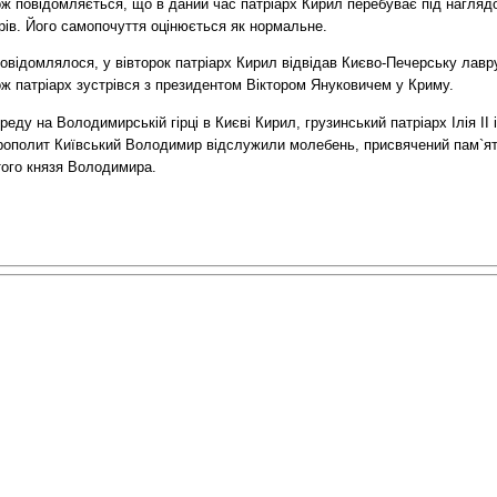
ож повідомляється, що в даний час патріарх Кирил перебуває під нагляд
рів. Його самопочуття оцінюється як нормальне.
овідомлялося, у вівторок патріарх Кирил відвідав Києво-Печерську лавр
ж патріарх зустрівся з президентом Віктором Януковичем у Криму.
реду на Володимирській гірці в Києві Кирил, грузинський патріарх Ілія II і
рополит Київський Володимир відслужили молебень, присвячений пам`ят
того князя Володимира.