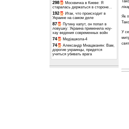
Так
298
Москвичка в Киеве: Я
ліка
старалась держаться в стороне...
192
Итак, что происходит в
Як п
Украине на самом деле
Тако
87
Путину капут, он попал в
ловушку: Украина применила ноу-
У се
хау ведения современных войн
мит
74
Медіашкола-4
свя
74
Александр Мнацаканян: Вам,
дорогие украинцы, придется
учиться убивать врага