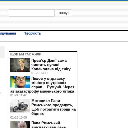
лідування
Творчість
ЩОБ МИ ТАК ЖИЛИ
Прем'єр Данії сама
чистить вулиці
Копенгагена від снігу
01-29 13:41
Пішов у відставку
міністр внутрішніх
справ… Румунії. Через
авіакатастрофу маленького літака
с
01-24 11:42
Мотоцикл Папи
Римського продадуть,
щоб потратити гроші на
бідних
01-15 13:09
Папа Римський
відсвяткував день