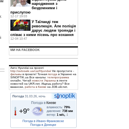
ом
народження з
бездомними і
прислугою
у.
12-17 19:03
У Таїланді теж
революція. Але поліція
дарує людям троянди і
співає з ними пісень про кохання
і
12-04 10:47
МИ НА FACEBOOK
Авто Hyundai на проекті
http://avtosale.ua/car/Hyundai/
Не пропустите -
фильмы
в прокате! Точная
погода
в Украине на
SINOPTIK.ua Все каналы:
телепрограмма
онлайн. Читай
новости Украины
в ленте
новостей на UKR.net. Ищешь работу? Все
вакансии,
работа в Киеве
на JOB.ukr.net.
Погода
31.03.26, ночь
Погода в
Киеве
влажность:
79%
+9°
давление:
738 мм
ветер:
1 м/с,
Погода в Ивано-Франковске
Погода в Донецке