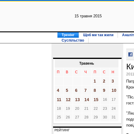
15 травня 2015
Тренінг
Щоб ми так жили
Аналіт
Суспільство
Травень
Ки
П
В
С
Ч
П
С
Н
2011
1
2
3
Патр
Крон
4
5
6
7
8
9
10
"Піс
11
12
13
14
15
16
17
гос
18
19
20
21
22
23
24
"Лік
25
26
27
28
29
30
31
подо
пов
РЕЙТИНГ