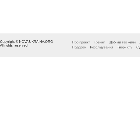
Copyright © NOVA UKRAINA.ORG
Про проект
Тренінг
Щоб ми так жили
All rights reserved.
Подорож
Розслідування
Творчість
Су