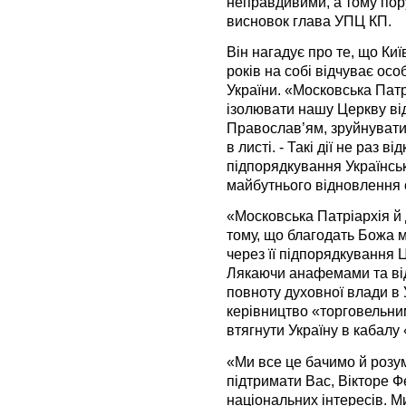
неправдивими, а тому пор
висновок глава УПЦ КП.
Він нагадує про те, що Ки
років на собі відчуває ос
України. «Московська Патр
ізолювати нашу Церкву ві
Православ’ям, зруйнувати ї
в листі. - Такі дії не раз 
підпорядкування Українсь
майбутнього відновлення є
«Московська Патріархія й 
тому, що благодать Божа м
через її підпорядкування Ц
Лякаючи анафемами та ві
повноту духовної влади в У
керівництво «торговельни
втягнути Україну в кабалу
«Ми все це бачимо й розу
підтримати Вас, Вікторе Ф
національних інтересів. М