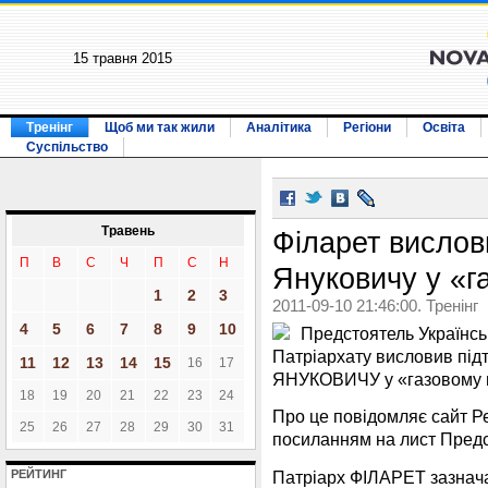
15 травня 2015
Тренінг
Щоб ми так жили
Аналітика
Регіони
Освіта
Суспільство
Травень
Філарет вислов
П
В
С
Ч
П
С
Н
Януковичу у «г
1
2
3
2011-09-10 21:46:00. Тренінг
4
5
6
7
8
9
10
Предстоятель Українсь
Патріархату висловив під
11
12
13
14
15
16
17
ЯНУКОВИЧУ у «газовому п
18
19
20
21
22
23
24
Про це повідомляє сайт Ре
25
26
27
28
29
30
31
посиланням на лист Пред
Патріарх ФІЛАРЕТ зазнача
РЕЙТИНГ