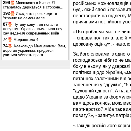
298
російських можновладців 
Москвичка в Киеве: Я
старалась держаться в стороне...
будь-який спосіб позбавити
192
Итак, что происходит в
перетворити на підлеглу 
Украине на самом деле
причинами постійного уск
87
Путину капут, он попал в
ловушку: Украина применила ноу-
«Ця проблема має не лише
хау ведения современных войн
– справа політиків, але й
74
Медіашкола-4
церковну оцінку», - наго
74
Александр Мнацаканян: Вам,
дорогие украинцы, придется
За його словами, з одного
учиться убивать врага
господарське нібито не ма
боку в ньому, як у дзеркал
політика щодо України, «ме
питаннях залежними від в
запевнення у "дружбі", "бр
"духовній єдності". А на д
щодо України за формулою:
вам щось колись, можливо, 
партнерство? Хіба так ви
повагу?», - запитує патрі
«Такі дії російського кер