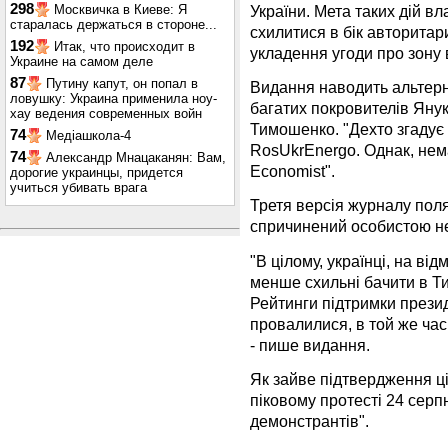
298
України. Мета таких дій вл
Москвичка в Киеве: Я
старалась держаться в стороне...
схилитися в бік авторитари
192
Итак, что происходит в
укладення угоди про зону в
Украине на самом деле
87
Путину капут, он попал в
Видання наводить альтерна
ловушку: Украина применила ноу-
багатих покровителів Яну
хау ведения современных войн
Тимошенко. "Дехто згадує
74
Медіашкола-4
RosUkrEnergo. Однак, нема
74
Александр Мнацаканян: Вам,
Economist".
дорогие украинцы, придется
учиться убивать врага
Третя версія журналу пол
спричинений особистою н
"В цілому, українці, на від
менше схильні бачити в Т
Рейтинги підтримки прези
провалилися, в той же ча
- пише видання.
Як зайве підтвердження ці
піковому протесті 24 серп
демонстрантів".