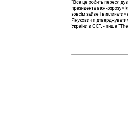
"Все це робить переслідув
президента важкозрозуміли
зовсім зайве і викликатим
Янукович підтверджуватим
України в ЄС", - пише "The