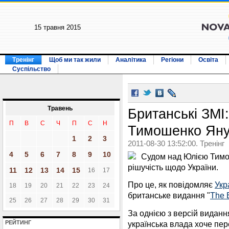
15 травня 2015
Тренінг
Щоб ми так жили
Аналітика
Регіони
Освіта
Суспільство
Травень
Британські ЗМІ
П
В
С
Ч
П
С
Н
Тимошенко Яну
1
2
3
2011-08-30 13:52:00. Тренінг
4
5
6
7
8
9
10
Судом над Юлією Тимо
рішучість щодо України.
11
12
13
14
15
16
17
Про це, як повідомляє
Укр
18
19
20
21
22
23
24
британське видання "
The 
25
26
27
28
29
30
31
За однією з версій видан
українська влада хоче пе
РЕЙТИНГ