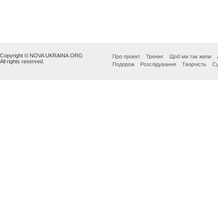
Copyright © NOVA UKRAINA.ORG
Про проект
Тренінг
Щоб ми так жили
All rights reserved.
Подорож
Розслідування
Творчість
Су