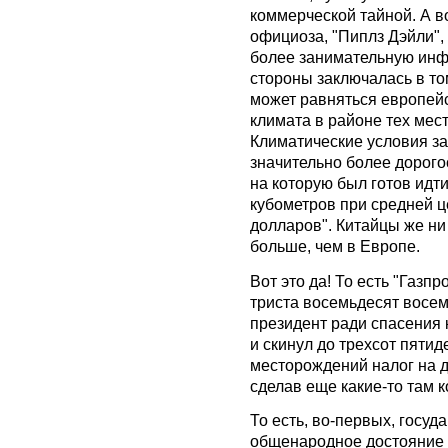
коммерческой тайной. А во
официоза, "Пиплз Дэйли",
более занимательную инф
стороны заключалась в том
может равняться европейс
климата в районе тех мест
Климатические условия за
значительно более дорого
на которую был готов идти
кубометров при средней ц
долларов". Китайцы же ни
больше, чем в Европе.
Вот это да! То есть "Газп
триста восемьдесят восем
президент ради спасения 
и скинул до трехсот пятид
месторождений налог на 
сделав еще какие-то там 
То есть, во-первых, госуда
общенародное достояние 