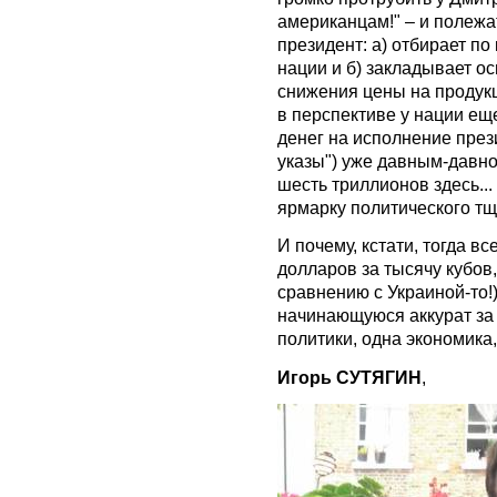
американцам!" – и полежа
президент: а) отбирает по
нации и б) закладывает о
снижения цены на продукц
в перспективе у нации еще
денег на исполнение през
указы") уже давным-давно
шесть триллионов здесь...
ярмарку политического т
И почему, кстати, тогда в
долларов за тысячу кубов,
сравнению с Украиной-то!)
начинающуюся аккурат за У
политики, одна экономика,
Игорь СУТЯГИН
,