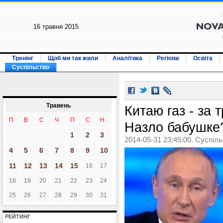
16 травня 2015
Тренінг
Щоб ми так жили
Аналітика
Регіони
Освіта
Суспільство
Травень
Китаю газ - за 
П
В
С
Ч
П
С
Н
Назло бабушке
1
2
3
2014-05-31 23:45:00. Суспіл
4
5
6
7
8
9
10
11
12
13
14
15
16
17
18
19
20
21
22
23
24
25
26
27
28
29
30
31
РЕЙТИНГ