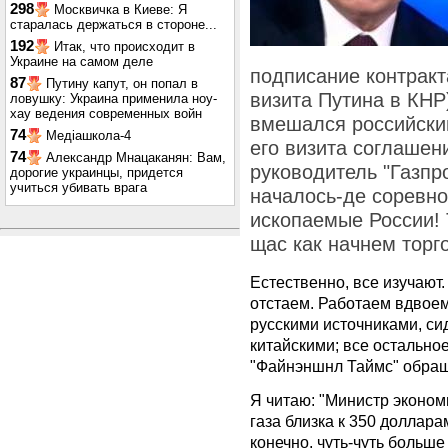
298
Москвичка в Киеве: Я
старалась держаться в стороне...
192
Итак, что происходит в
Украине на самом деле
подписание контрак
87
Путину капут, он попал в
визита Путина в КНР
ловушку: Украина применила ноу-
хау ведения современных войн
вмешался российский
74
Медіашкола-4
его визита соглашен
74
Александр Мнацаканян: Вам,
руководитель "Газпро
дорогие украинцы, придется
учиться убивать врага
началось-де соревно
ископаемые России! 
щас как начнем торг
Естественно, все изучают.
отстаем. Работаем вдвоем
русскими источниками, си
китайскими; все остальное 
"Файнэншнл Таймс" обращ
Я читаю: "Министр эконом
газа близка к 350 доллара
конечно, чуть-чуть больше