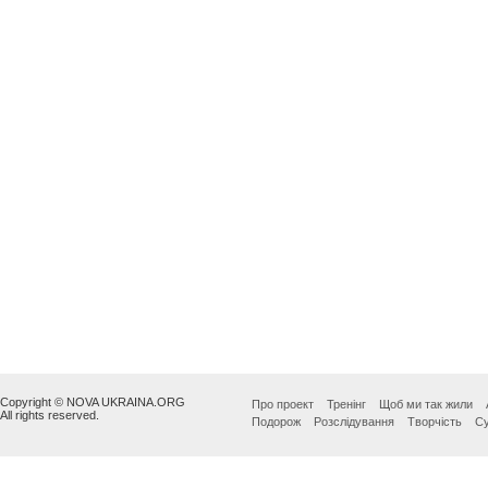
Copyright © NOVA UKRAINA.ORG
Про проект
Тренінг
Щоб ми так жили
All rights reserved.
Подорож
Розслідування
Творчість
Су