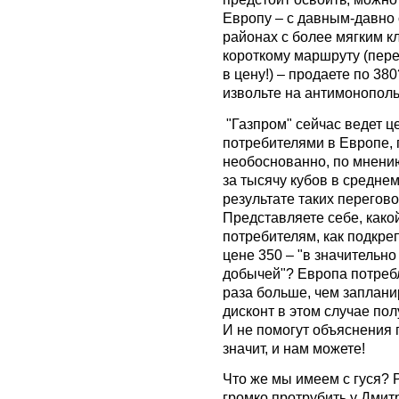
Европу – с давным-давно
районах с более мягким к
короткому маршруту (пере
в цену!) – продаете по 380
извольте на антимонополь
"Газпром" сейчас ведет ц
потребителями в Европе, 
необоснованно, по мнени
за тысячу кубов в среднем
результате таких перегово
Представляете себе, како
потребителям, как подкре
цене 350 – "в значительно
добычей"? Европа потребл
раза больше, чем запланир
дисконт в этом случае по
И не помогут объяснения 
значит, и нам можете!
Что же мы имеем с гуся? 
громко протрубить у Дмит