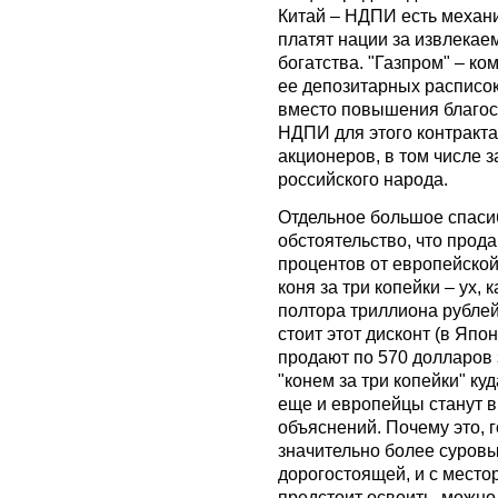
Китай – НДПИ есть механи
платят нации за извлека
богатства. "Газпром" – к
ее депозитарных расписок
вместо повышения благос
НДПИ для этого контракта
акционеров, в том числе з
российского народа.
Отдельное большое спасибо
обстоятельство, что прода
процентов от европейской
коня за три копейки – ух,
полтора триллиона рублей 
стоит этот дисконт (в Япо
продают по 570 долларов з
"конем за три копейки" ку
еще и европейцы станут 
объяснений. Почему это, 
значительно более суров
дорогостоящей, и с место
предстоит освоить, можно 