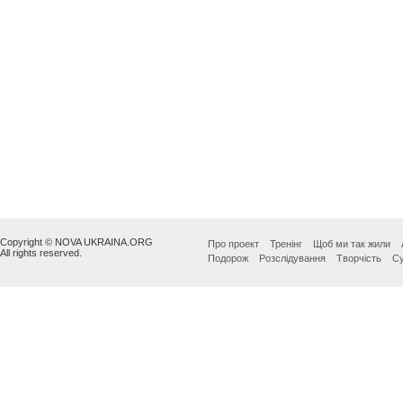
Copyright © NOVA UKRAINA.ORG
Про проект
Тренінг
Щоб ми так жили
All rights reserved.
Подорож
Розслідування
Творчість
Су