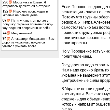
298
Москвичка в Киеве: Я
старалась держаться в стороне...
Если Порошенко доведет 
192
Итак, что происходит в
реализации - значит он с
Украине на самом деле
Потому что грузины обесп
87
Путину капут, он попал в
реформ. У Петра Алексеев
ловушку: Украина применила ноу-
самостоятельно без пост
хау ведения современных войн
провести структурные реф
74
Медіашкола-4
политическая франшиза, к
74
Александр Мнацаканян: Вам,
дорогие украинцы, придется
политпроекты.
учиться убивать врага
Но у Порошенко есть уник
полит'явлением.
Государство надо строить з
Нам надо срочно брать их 
Украина не выдержит этот
центробежные силы продо
В Украине нет ни одной д
институтции. Весь этот му
стержень для объединения
который направит общест
русло.