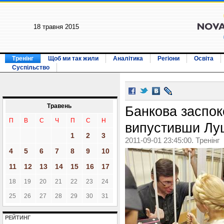
18 травня 2015
Тренінг
Щоб ми так жили
Аналітика
Регіони
Освіта
Суспільство
Травень
Банкова заспок
П
В
С
Ч
П
С
Н
випустивши Лу
1
2
3
2011-09-01 23:45:00. Тренінг
4
5
6
7
8
9
10
11
12
13
14
15
16
17
18
19
20
21
22
23
24
25
26
27
28
29
30
31
РЕЙТИНГ