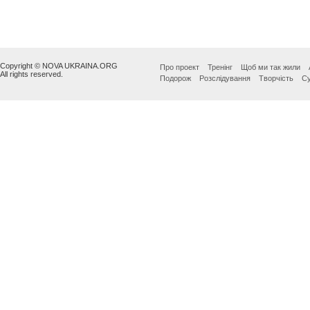
Copyright © NOVA UKRAINA.ORG
Про проект
Тренінг
Щоб ми так жили
All rights reserved.
Подорож
Розслідування
Творчість
Су