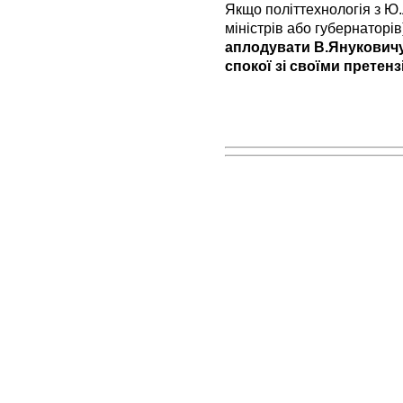
Якщо політтехнологія з Ю
міністрів або губернаторі
аплодувати В.Януковичу,
спокої зі своїми прете