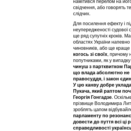
намітився перелом на його
свідчення, або говорять т
слідчих.
Для посилення ефекту і пі
неупередженості судової с
ще ряд супутніх кроків. Мас
областях України напевно
чиновників, або ще краще 
когось зі своїх
, причому 
попутниками, як у випадк
чинуш з партквитком Пар
що влада абсолютно не 
правосуддя, і закон єди
У цю канву добре уклада
Пукача, який раптом по
Георгія Гонгадзе
. Оскіль
прізвище Володимира Литв
зроблять цапом відбувай
парламенту по резонансн
довести до пуття всі ці 
справедливості українс