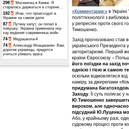
298
Москвичка в Киеве: Я
старалась держаться в стороне...
«Комментарии:»
в Україні
192
Итак, что происходит в
політтехнології з вибілюв
Украине на самом деле
у репресіях проти свого г
87
Путину капут, он попал в
ловушку: Украина применила ноу-
Тимошенко.
хау ведения современных войн
74
Захід прогнозовано став 
Медіашкола-4
українського Президента у 
74
Александр Мнацаканян: Вам,
дорогие украинцы, придется
авторитаризмі. Перший же
учиться убивать врага
країни Євросоюзу – Поль
його поїздки на захід п
однією і тією ж самою 
оскільки відмовлятися від
наміру, за джерелами «Ко
придумана багатоходова
Заходу
. Її суть полягає у
Ю.Тимошенко завершить
вироком, але одночасно
підсудний Ю.Луценка м
Або, у крайньому разі, од
судовому процесі проти к