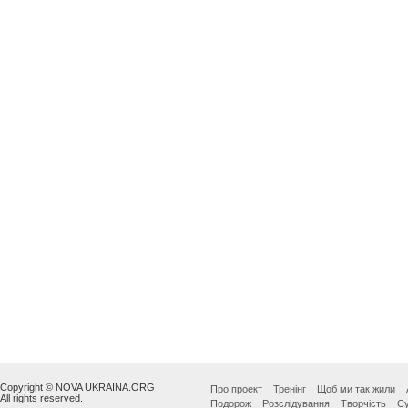
Copyright © NOVA UKRAINA.ORG
Про проект
Тренінг
Щоб ми так жили
All rights reserved.
Подорож
Розслідування
Творчість
Су