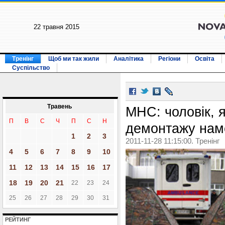
22 травня 2015
Тренінг
Щоб ми так жили
Аналітика
Регіони
Освіта
Суспільство
Травень
МНС: чоловік, 
П
В
С
Ч
П
С
Н
демонтажу наме
1
2
3
2011-11-28 11:15:00. Тренінг
4
5
6
7
8
9
10
11
12
13
14
15
16
17
18
19
20
21
22
23
24
25
26
27
28
29
30
31
РЕЙТИНГ