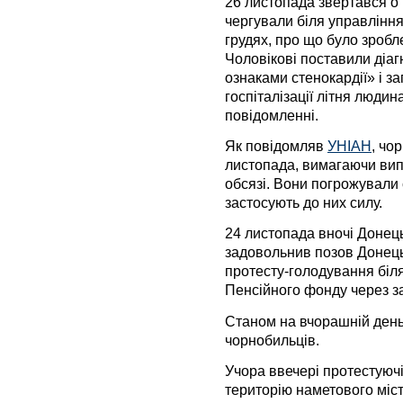
26 листопада звертався о 
чергували біля управління
грудях, про що було зробл
Чоловікові поставили діаг
ознаками стенокардії» і з
госпіталізації літня людин
повідомленні.
Як повідомляв
УНІАН
, чо
листопада, вимагаючи випл
обсязі. Вони погрожували
застосують до них силу.
24 листопада вночі Донец
задовольнив позов Донецьк
протесту-голодування біля
Пенсійного фонду через за
Станом на вчорашній день
чорнобильців.
Учора ввечері протестуюч
територію наметового міс