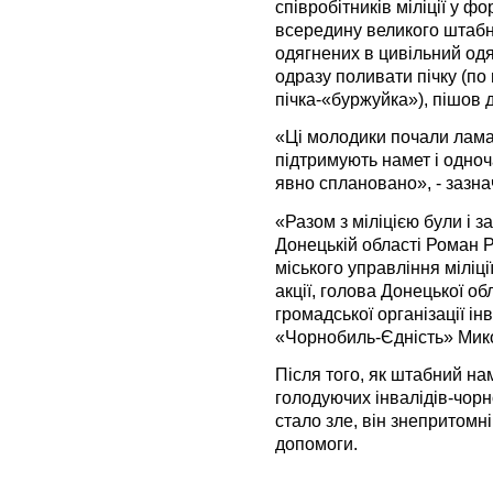
співробітників міліції у фо
всередину великого штабн
одягнених в цивільний одя
одразу поливати пічку (по
пічка-«буржуйка»), пішов 
«Ці молодики почали ламат
підтримують намет і одноч
явно сплановано», - зазна
«Разом з міліцією були і 
Донецькій області Роман
міського управління міліц
акції, голова Донецької об
громадської організації і
«Чорнобиль-Єдність» Ми
Після того, як штабний на
голодуючих інвалідів-чорн
стало зле, він знепритомні
допомоги.