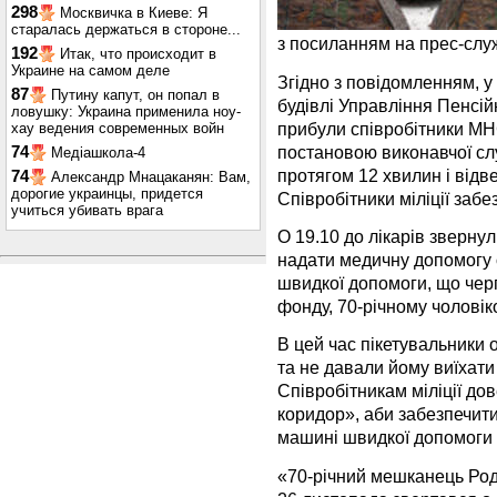
298
Москвичка в Киеве: Я
старалась держаться в стороне...
з посиланням на прес-слу
192
Итак, что происходит в
Украине на самом деле
Згідно з повідомленням, у 
87
Путину капут, он попал в
будівлі Управління Пенсій
ловушку: Украина применила ноу-
прибули співробітники МНС
хау ведения современных войн
постановою виконавчої с
74
Медіашкола-4
протягом 12 хвилин і відве
74
Александр Мнацаканян: Вам,
дорогие украинцы, придется
Співробітники міліції заб
учиться убивать врага
О 19.10 до лікарів зверну
надати медичну допомогу о
швидкої допомоги, що чер
фонду, 70-річному чоловік
В цей час пікетувальники
та не давали йому виїхати 
Співробітникам міліції до
коридор», аби забезпечит
машині швидкої допомоги 
«70-річний мешканець Род