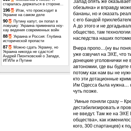
Запад опять же оказывает
старалась держаться в стороне...
обезьяна» и вправду может
196
Итак, что происходит в
бананы, но и оказать реа
Украине на самом деле
с его бандой прихлебателе
90
Путину капут, он попал в
А до этого и не догадывал
ловушку: Украина применила ноу-
хау ведения современных войн
общество, там технологии,
88
Украина и Россия: Глубина
наследства наших потомк
исторической пропасти
87
Можно сдать Украину, но
Вчера пропо…(ну вы понял
Украина никогда не сдастся!
уже озвучил на ЭХЕ, что 
Андрей Пионтковский о Западе,
донецкие уголовнички не 
ИГИЛе и Путине
автономии, где вы будете
потому как нам вы не нужн
кто эти дотационные кри
Им Одесса была нужна… но
чуть позже.
Умные поняли сразу – Кре
дестабилизировать и про
не введут. Там же на ЭХ
общества», как изменило
кого, 300 спартанцев) к п