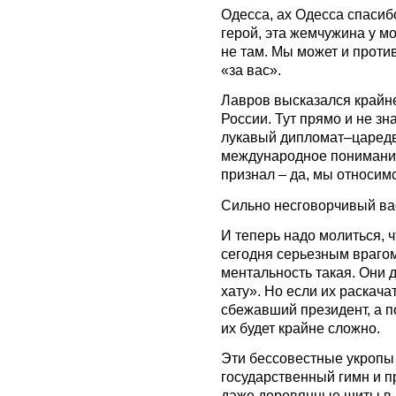
Одесса, ах Одесса спасиб
герой, эта жемчужина у мо
не там. Мы может и проти
«за вас».
Лавров высказался крайне
России. Тут прямо и не зн
лукавый дипломат–царедв
международное понимание
признал – да, мы относимс
Сильно несговорчивый вас
И теперь надо молиться, 
сегодня серьезным врагом
ментальность такая. Они 
хату». Но если их раскача
сбежавший президент, а п
их будет крайне сложно.
Эти бессовестные укропы
государственный гимн и п
даже деревянные щиты в р