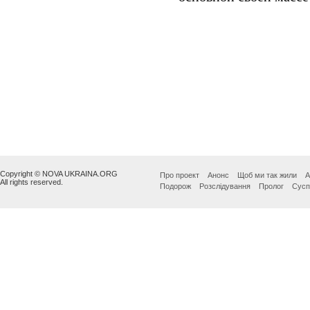
Copyright © NOVA UKRAINA.ORG
Про проект
Анонс
Щоб ми так жили
А
All rights reserved.
Подорож
Розслідування
Пролог
Сусп