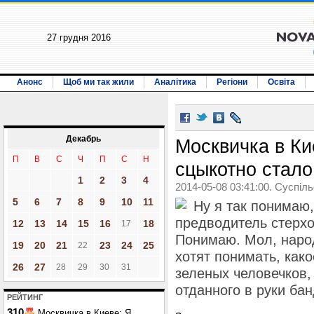
27 грудня 2016
Анонс
Щоб ми так жили
Аналітика
Регіони
Освіта
Декабрь
Москвичка в Ки
П
В
С
Ч
П
С
Н
сцыкотно стало
1
2
3
4
2014-05-08 03:41:00. Суспіл
5
6
7
8
9
10
11
Ну я так понимаю,
предводитель стерхо
12
13
14
15
16
18
17
Понимаю. Мол, наро
19
20
21
23
24
25
22
хотят понимать, как
26
27
28
29
30
31
зеленых человечков,
отданного в руки бан
РЕЙТИНГ
310
Москвичка в Киеве: Я