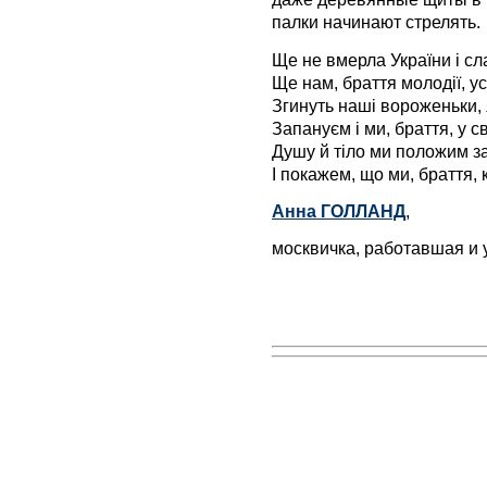
палки начинают стрелять.
Ще не вмерла України і сла
Ще нам, браття молодії, у
Згинуть наші вороженьки, 
Запануєм i ми, браття, у с
Душу й тіло ми положим з
І покажем, що ми, браття, 
Анна ГОЛЛАНД
,
москвичка, работавшая и