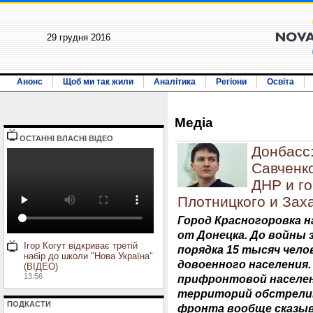
29 грудня 2016
Анонс
Щоб ми так жили
Аналітика
Регіони
Освіта
Медiа
ОСТАННI ВЛАСНI ВIДЕО
Донбасс:
Савченко
ДНР и го
Плотницкого и Зах
Город Красногоровка н
от Донецка. До войны
Ігор Когут відкриває третій
порядка 15 тысяч чело
набір до школи "Нова Україна"
довоенного населения.
(ВІДЕО)
13:56
прифронтовой населен
территорий обстрели
ПОДКАСТИ
фронта вообще сказыв