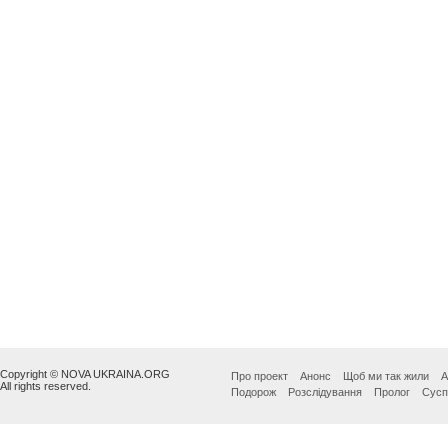
Copyright © NOVA UKRAINA.ORG
Про проект
Анонс
Щоб ми так жили
А
All rights reserved.
Подорож
Розслідування
Пролог
Сусп