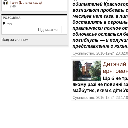
Таня (Вільна каса)
обитателей Красногоро
2:49
возникают проблемы с
месяцев нет газа, а п
РОЗСИЛКА
доставлять в огромны
E-mail
практически полное о
одночасье остаться бе
Вхiд за логiном
погибнуть — и получи
представление о жизни
Суспільство. 2016-12-24 23:32:
Дитячий 
врятова
Що б не тр
якому разі не повинні з
майбутнє, яким є діти У
Суспільство. 2016-12-24 23:17: