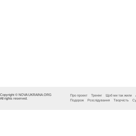
Copyright © NOVA UKRAINA.ORG
Про проект
Тренінг
Щоб ми так жили
All rights reserved.
Подорож
Розслідування
Творчість
Су