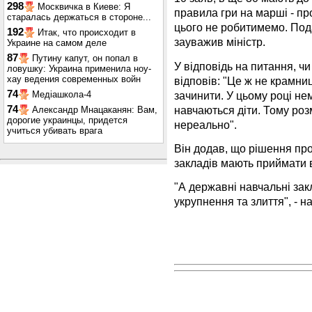
298
Москвичка в Киеве: Я
правила гри на марші - п
старалась держаться в стороне...
цього не робитимемо. Пода
192
Итак, что происходит в
зауважив міністр.
Украине на самом деле
87
Путину капут, он попал в
У відповідь на питання, ч
ловушку: Украина применила ноу-
хау ведения современных войн
відповів: "Це ж не крамни
74
зачинити. У цьому році не
Медіашкола-4
навчаються діти. Тому роз
74
Александр Мнацаканян: Вам,
дорогие украинцы, придется
нереально".
учиться убивать врага
Він додав, що рішення пр
закладів мають приймати 
"А державні навчальні за
укрупнення та злиття", - н