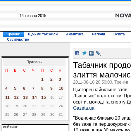
14 травня 2015
Тренінг
Щоб ми так жили
Аналітика
Регіони
Освіта
Суспільство
Травень
Табачник продо
П
В
С
Ч
П
С
Н
злиття малочи
1
2
3
2011-08-10 20:50:00. Тренінг
4
5
6
7
8
9
10
Цьогоріч найбільше заяв - 
Львівської політехніки. П
11
12
13
14
15
16
17
освіти, молоді та спорту 
18
19
20
21
22
23
24
Gazeta.ua
.
25
26
27
28
29
30
31
"Водночас близько 20 вищ
без заяв та першокурсників
РЕЙТИНГ
10 заяв, в ще 30 мають до 