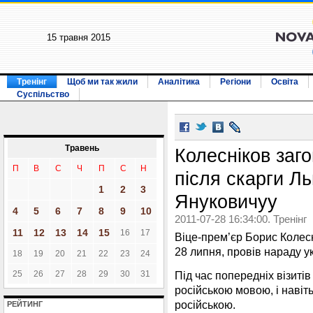
15 травня 2015
Тренінг
Щоб ми так жили
Аналітика
Регіони
Освіта
Суспільство
Травень
Колесніков заг
П
В
С
Ч
П
С
Н
після скарги Ль
1
2
3
Януковичуу
4
5
6
7
8
9
10
2011-07-28 16:34:00. Тренінг
11
12
13
14
15
16
17
Віце-прем’єр Борис Колесні
28 липня, провів нараду 
18
19
20
21
22
23
24
25
26
27
28
29
30
31
Під час попередніх візиті
російською мовою, і навіт
російською.
РЕЙТИНГ