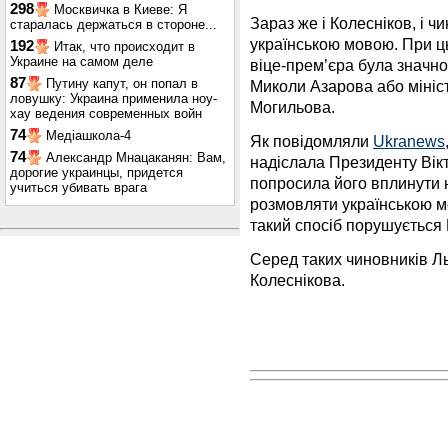
298
Москвичка в Киеве: Я
Зараз же і Колесніков, і 
старалась держаться в стороне...
українською мовою. При ц
192
Итак, что происходит в
Украине на самом деле
віце-прем’єра була значно
87
Путину капут, он попал в
Миколи Азарова або мініс
ловушку: Украина применила ноу-
Могильова.
хау ведения современных войн
74
Медіашкола-4
Як повідомляли
Ukranews
74
Александр Мнацаканян: Вам,
надіслала Президенту Вік
дорогие украинцы, придется
попросила його вплинути н
учиться убивать врага
розмовляти українською м
такий спосіб порушується 
Серед таких чиновників Ль
Колеснікова.