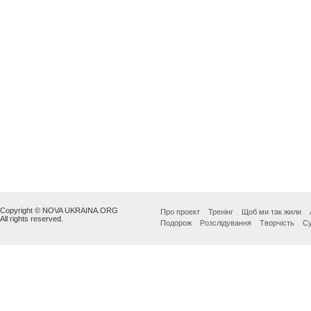
Copyright © NOVA UKRAINA.ORG
Про проект
Тренінг
Щоб ми так жили
All rights reserved.
Подорож
Розслідування
Творчість
Су