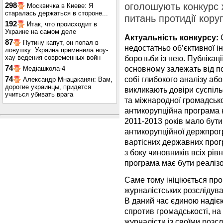
оголошують конкурс 
298
Москвичка в Киеве: Я
старалась держаться в стороне...
питань протидії коруп
192
Итак, что происходит в
Украине на самом деле
Актуальність конкурсу:
С
87
Путину капут, он попал в
недостатньо об’єктивної і
ловушку: Украина применила ноу-
хау ведения современных войн
боротьби із нею. Публікаці
74
основному залежать від по
Медіашкола-4
собі глибокого аналізу аб
74
Александр Мнацаканян: Вам,
дорогие украинцы, придется
викликають довіри суспільс
учиться убивать врага
та міжнародної громадськ
антикорупційна програма 
2011-2013 років мало бути
антикорупційної держпрогр
вартісних державних прог
з боку чиновників всіх рі
програма має бути реаліз
Саме тому ініціюється пр
журналістських розслідуван
В даний час єдиною надіє
спротив громадськості, н
журналісти із своїми розс