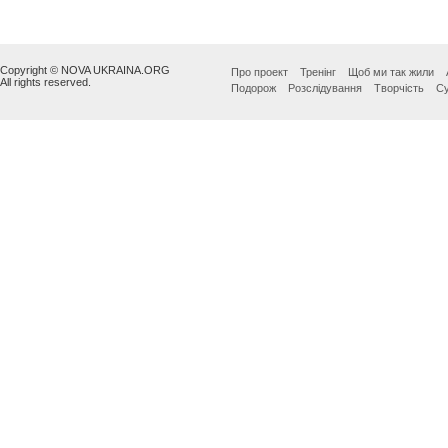
Copyright © NOVA UKRAINA.ORG
Про проект
Тренінг
Щоб ми так жили
All rights reserved.
Подорож
Розслідування
Творчість
Су