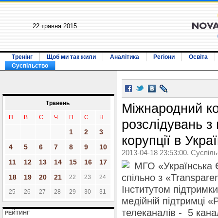
22 травня 2015
Тренінг
Щоб ми так жили
Аналітика
Регіони
Освіта
Суспільство
Травень
Міжнародний ко
П
В
С
Ч
П
С
Н
розслідувань з 
1
2
3
корупції в Украї
4
5
6
7
8
9
10
2013-04-18 23:53:00. Суспіл
11
12
13
14
15
16
17
МГО «Українська 
спільно з «Transparen
18
19
20
21
22
23
24
Інститутом підтримки
25
26
27
28
29
30
31
медійній підтримці «
телеканалів - 5 кана
РЕЙТИНГ