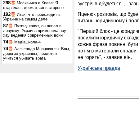
298
зустріч відбудеться", - заз
Москвичка в Киеве: Я
старалась держаться в стороне...
Яценюк розповів, що буде
192
Итак, что происходит в
Украине на самом деле
питань: юридичному і полі
87
Путину капут, он попал в
ловушку: Украина применила ноу-
"Перший блок - це юридич
хау ведения современных войн
посилити юридичну складо
74
Медіашкола-4
кожна фраза повинні бути 
74
Александр Мнацаканян: Вам,
потім в матеріали справи. 
дорогие украинцы, придется
не горять", - заявив він.
учиться убивать врага
Українська правда