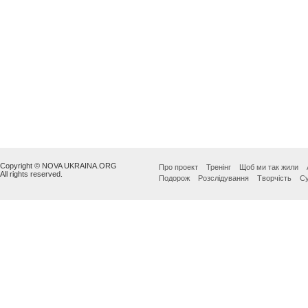
Copyright © NOVA UKRAINA.ORG
Про проект
Тренінг
Щоб ми так жили
All rights reserved.
Подорож
Розслідування
Творчість
Су