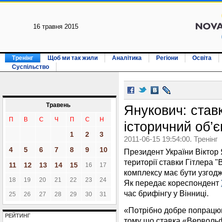
16 травня 2015
Тренінг
Щоб ми так жили
Аналітика
Регіони
Освіта
Суспільство
Травень
Янукович: ставк
П
В
С
Ч
П
С
Н
історичний об’є
1
2
3
2011-06-15 19:54:00. Тренінг
4
5
6
7
8
9
10
Президент України Віктор
території ставки Гітлера 
11
12
13
14
15
16
17
комплексу має бути узгод
18
19
20
21
22
23
24
Як передає кореспондент
час брифінгу у Вінниці.
25
26
27
28
29
30
31
«Потрібно добре попрацюв
РЕЙТИНГ
тому що ставка «Вервольф» 