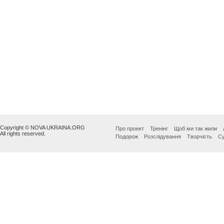
Copyright © NOVA UKRAINA.ORG
Про проект
Тренінг
Щоб ми так жили
All rights reserved.
Подорож
Розслідування
Творчість
Су