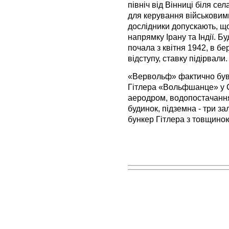
північ від Вінниці біля с
для керування військовими
дослідники допускають, що
напрямку Ірану та Індії. Бу
почала з квітня 1942, в бе
відступу, ставку підірвали.
«Вервольф» фактично був
Гітлера «Вольфшанце» у С
аеродром, водопостачання
будинок, підземна - три з
бункер Гітлера з товщиною 