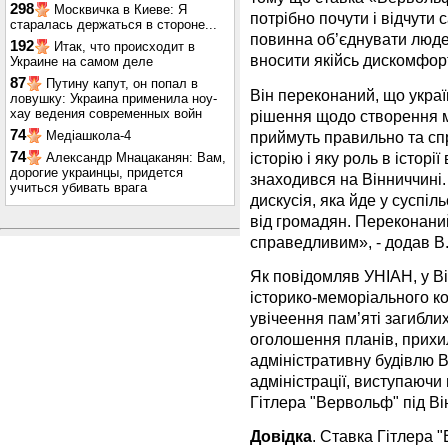
298
Москвичка в Киеве: Я
потрібно почути і відчути 
старалась держаться в стороне...
повинна об’єднувати люде
192
Итак, что происходит в
вносити якійсь дискомфорт
Украине на самом деле
87
Путину капут, он попал в
Він переконаний, що україн
ловушку: Украина применила ноу-
хау ведения современных войн
рішення щодо створення м
74
приймуть правильно та сп
Медіашкола-4
історію і яку роль в історі
74
Александр Мнацаканян: Вам,
дорогие украинцы, придется
знаходився на Вінниччині
учиться убивать врага
дискусія, яка йде у суспіл
від громадян. Переконани
справедливим», - додав В
Як повідомляв УНІАН, у Ві
історико-меморіального к
увічеення пам’яті загибли
оголошення планів, прихил
адміністративну будівлю В
адміністрації, виступаючи
Гітлера "Вервольф" під В
Довідка
. Ставка Гітлера 