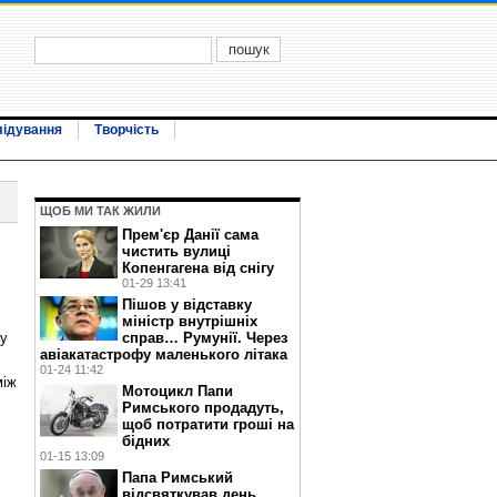
лідування
Творчість
ЩОБ МИ ТАК ЖИЛИ
Прем'єр Данії сама
чистить вулиці
Копенгагена від снігу
01-29 13:41
Пішов у відставку
міністр внутрішніх
ку
справ… Румунії. Через
авіакатастрофу маленького літака
01-24 11:42
між
Мотоцикл Папи
Римського продадуть,
щоб потратити гроші на
бідних
01-15 13:09
Папа Римський
відсвяткував день