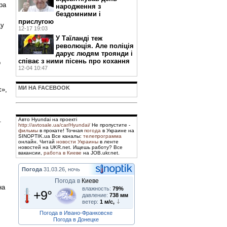
ра
народження з
бездомними і
прислугою
ду
12-17 19:03
У Таїланді теж
революція. Але поліція
дарує людям троянди і
співає з ними пісень про кохання
о
12-04 10:47
МИ НА FACEBOOK
є»,
.
Авто Hyundai на проекті
http://avtosale.ua/car/Hyundai/
Не пропустите -
фильмы
в прокате! Точная
погода
в Украине на
SINOPTIK.ua Все каналы:
телепрограмма
онлайн. Читай
новости Украины
в ленте
новостей на UKR.net. Ищешь работу? Все
вакансии,
работа в Киеве
на JOB.ukr.net.
Погода
31.03.26, ночь
Погода в
Киеве
на
влажность:
79%
+9°
давление:
738 мм
ветер:
1 м/с,
Погода в Ивано-Франковске
Погода в Донецке