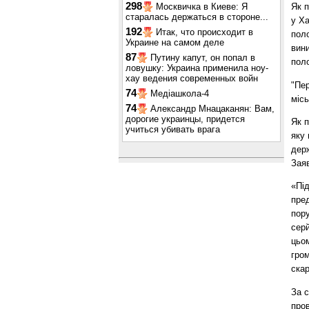
298
Москвичка в Киеве: Я
Як 
старалась держаться в стороне...
у Ха
192
Итак, что происходит в
пол
Украине на самом деле
вини
87
Путину капут, он попал в
пол
ловушку: Украина применила ноу-
хау ведения современных войн
"Пе
74
Медіашкола-4
місь
74
Александр Мнацаканян: Вам,
дорогие украинцы, придется
Як п
учиться убивать врага
яку 
держ
Заяв
«Під
пред
пору
сер
цьом
гром
скар
За с
пров