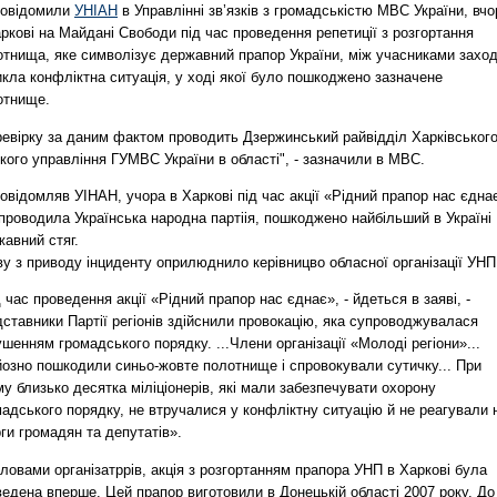
повідомили
УНІАН
в Управлінні зв’язків з громадськістю МВС України, вчо
ркові на Майдані Свободи під час проведення репетиції з розгортання
отнища, яке символізує державний прапор України, між учасниками захо
кла конфліктна ситуація, у ході якої було пошкоджено зазначене
отнище.
ревірку за даним фактом проводить Дзержинський райвідділ Харківськог
кого управління ГУМВС України в області", - зазначили в МВС.
овідомляв УІНАН, учора в Харкові під час акції «Рідний прапор нас єдна
проводила Українська народна партіія, пошкоджено найбільший в Україні
авний стяг.
у з приводу інциденту оприлюднило керівницво обласної організації УНП
 час проведення акції «Рідний прапор нас єднає», - йдеться в заяві, -
ставники Партії регіонів здійснили провокацію, яка супроводжувалася
шенням громадського порядку. ...Члени організації «Молоді регіони»...
йозно пошкодили синьо-жовте полотнище і спровокували сутичку... При
у близько десятка міліціонерів, які мали забезпечувати охорону
адського порядку, не втручалися у конфліктну ситуацію й не реагували 
ги громадян та депутатів».
ловами організатррів, акція з розгортанням прапора УНП в Харкові була
едена вперше. Цей прапор виготовили в Донецькій області 2007 року. До