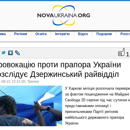
ика
Регіони
Освіта
Інтерв‘ю
Відео
Подорож
Розс
1
ровокацію проти прапора України
озслідує Дзержинський райвідділ
-08-21 15:41:00. Тренінг
У Харкові міліція розпочала перевір
за фактом пошкодження на Майдані
Свободи 20 серпня під час сутички 
представниками опозиції і
прихильниками Партії регіонів
найбільшого державного прапора
України.