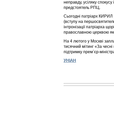
неправду, усіляку спокусу і
предстоятель РПЦ.
Сьогодні патріарх КИРИЛ в
(вступу на першосвятитель
інтронізації патріарха що
православною церквою як 
На 4 лютого у Москві запла
тисячний мітинг «За чесні
підтримку прем`єр-мініст
УНІАН