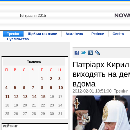
16 травня 2015
Тренінг
Щоб ми так жили
Аналітика
Регіони
Освіта
Суспільство
Травень
Патріарх Кирил
П
В
С
Ч
П
С
Н
виходять на де
1
2
3
вдома
4
5
6
7
8
9
10
2012-02-01 18:51:00. Тренінг
11
12
13
14
15
16
17
18
19
20
21
22
23
24
25
26
27
28
29
30
31
РЕЙТИНГ