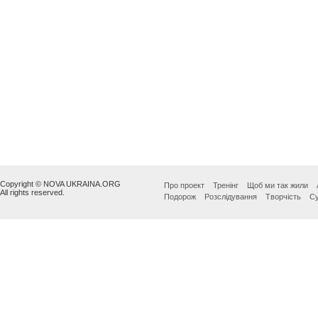
Copyright © NOVA UKRAINA.ORG
Про проект
Тренінг
Щоб ми так жили
All rights reserved.
Подорож
Розслідування
Творчість
Су