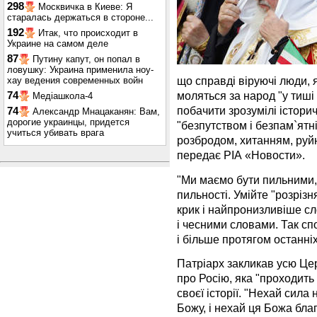
298
Москвичка в Киеве: Я
старалась держаться в стороне...
192
Итак, что происходит в
Украине на самом деле
87
Путину капут, он попал в
ловушку: Украина применила ноу-
що справді віруючі люди, я
хау ведения современных войн
моляться за народ "у тиші 
74
Медіашкола-4
побачити зрозумілі істори
74
Александр Мнацаканян: Вам,
дорогие украинцы, придется
"безпутством і безпам`ятн
учиться убивать врага
розбродом, хитанням, руйн
передає РІА «Новости».
"Ми маємо бути пильними, і
пильності. Умійте "розрізн
крик і найпронизливіше с
і чесними словами. Так сп
і більше протягом останніх
Патріарх закликав усю Це
про Росію, яка "проходить
своєї історії. "Нехай сил
Божу, і нехай ця Божа бла