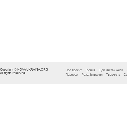
Copyright © NOVA UKRAINA.ORG
Про проект
Тренінг
Щоб ми так жили
All rights reserved.
Подорож
Розслідування
Творчість
Су