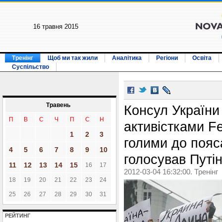
16 травня 2015
Тренінг
Щоб ми так жили
Аналітика
Регіони
Освіта
Суспільство
Травень
Консул України 
П
В
С
Ч
П
С
Н
активістками F
1
2
3
голими до пояса
4
5
6
7
8
9
10
голосував Путі
11
12
13
14
15
16
17
2012-03-04 16:32:00. Тренінг
18
19
20
21
22
23
24
25
26
27
28
29
30
31
РЕЙТИНГ