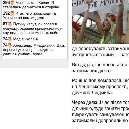
298
Москвичка в Киеве: Я
старалась держаться в стороне...
192
Итак, что происходит в
Украине на самом деле
87
Путину капут, он попал в
ловушку: Украина применила ноу-
хау ведения современных войн
74
Медіашкола-4
74
Александр Мнацаканян: Вам,
де перебувають затримані
дорогие украинцы, придется
учиться убивать врага
зустрінеться з ними", - на
Він додав, що посольство
затриманих дівчат.
Раніше повідомлялося, що 
на Ленінському проспекті,
дружина Людмила.
Через деякий час після то
дільницю, туди забігли тро
викрикувати звинувачення 
затримали і доправили до в