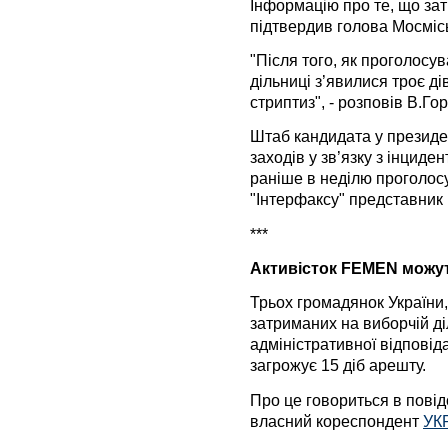
Інформацію про те, що зат
підтвердив голова Мосміс
"Після того, як проголосув
дільниці з’явилися троє ді
стриптиз", - розповів В.Г
Штаб кандидата у президе
заходів у зв’язку з інциде
раніше в неділю проголосу
"Інтерфаксу" представник 
***
Активісток FEMEN можуть
Трьох громадянок України,
затриманих на виборчій ді
адміністративної відповіда
загрожує 15 діб арешту.
Про це говориться в пові
власний кореспондент
УК