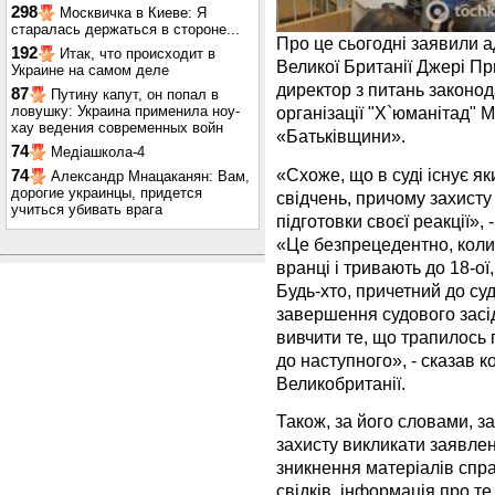
298
Москвичка в Киеве: Я
старалась держаться в стороне...
Про це сьогодні заявили а
192
Итак, что происходит в
Великої Британії Джері П
Украине на самом деле
директор з питань законо
87
Путину капут, он попал в
ловушку: Украина применила ноу-
організації "Х`юманітад"
хау ведения современных войн
«Батьківщини».
74
Медіашкола-4
«Схоже, що в суді існує я
74
Александр Мнацаканян: Вам,
дорогие украинцы, придется
свідчень, причому захисту
учиться убивать врага
підготовки своєї реакції»
«Це безпрецедентно, коли
вранці і тривають до 18-ої,
Будь-хто, причетний до суд
завершення судового засі
вивчити те, що трапилось 
до наступного», - сказав 
Великобританії.
Також, за його словами, 
захисту викликати заявлен
зникнення матеріалів спра
свідків, інформація про т