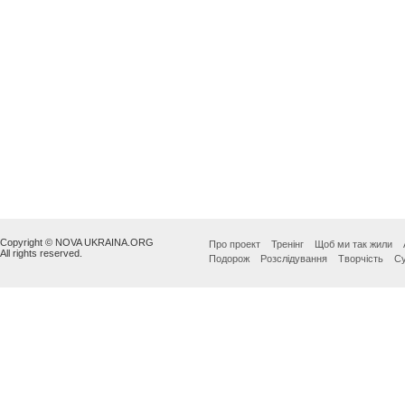
Copyright © NOVA UKRAINA.ORG
Про проект
Тренінг
Щоб ми так жили
All rights reserved.
Подорож
Розслідування
Творчість
Су