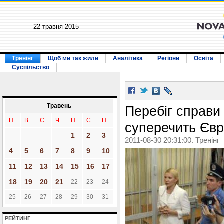
22 травня 2015
Тренінг
Щоб ми так жили
Аналітика
Регіони
Освіта
Суспільство
Травень
Перебіг справ
П
В
С
Ч
П
С
Н
суперечить Євр
1
2
3
2011-08-30 20:31:00. Тренінг
4
5
6
7
8
9
10
11
12
13
14
15
16
17
18
19
20
21
22
23
24
25
26
27
28
29
30
31
РЕЙТИНГ