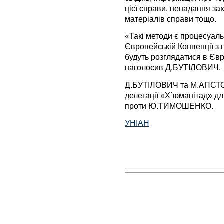
цієї справи, ненадання за
матеріалів справи тощо.
«Такі методи є процесуал
Європейській Конвенції з 
будуть розглядатися в Євр
наголосив Д.БУТІЛОВИЧ.
Д.БУТІЛОВИЧ та М.АПСТОУ
делегації «Х`юманітад» д
проти Ю.ТИМОШЕНКО.
УНІАН