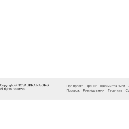
Copyright © NOVA UKRAINA.ORG
Про проект
Тренінг
Щоб ми так жили
All rights reserved.
Подорож
Розслідування
Творчість
Су