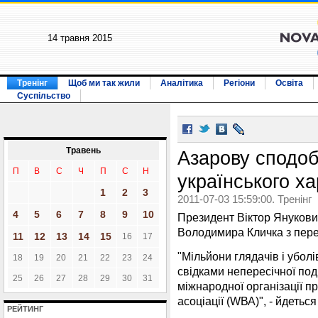
14 травня 2015
Тренінг
Щоб ми так жили
Аналітика
Регіони
Освіта
Суспільство
Травень
Азарову сподоб
П
В
С
Ч
П
С
Н
українського х
1
2
3
2011-07-03 15:59:00. Тренінг
4
5
6
7
8
9
10
Президент Віктор Янукови
Володимира Кличка з пер
11
12
13
14
15
16
17
"Мільйони глядачів і уболів
18
19
20
21
22
23
24
свідками непересічної под
25
26
27
28
29
30
31
міжнародної організації п
асоціації (WВА)", - йдетьс
РЕЙТИНГ