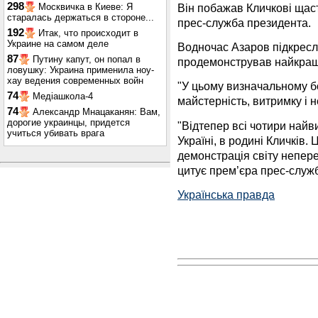
298
Він побажав Кличкові щаст
Москвичка в Киеве: Я
старалась держаться в стороне...
прес-служба президента.
192
Итак, что происходит в
Украине на самом деле
Водночас Азаров підкресл
87
Путину капут, он попал в
продемонстрував найкращі 
ловушку: Украина применила ноу-
хау ведения современных войн
"У цьому визначальному 
74
Медіашкола-4
майстерність, витримку і н
74
Александр Мнацаканян: Вам,
дорогие украинцы, придется
"Відтепер всі чотири найви
учиться убивать врага
Україні, в родині Кличків
демонстрація світу непере
цитує прем’єра прес-служб
Українська правда