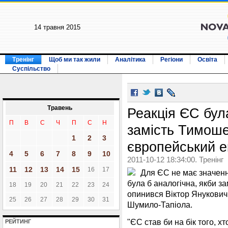
14 травня 2015
Тренінг
Щоб ми так жили
Аналітика
Регіони
Освіта
Суспільство
Травень
Реакція ЄС бул
П
В
С
Ч
П
С
Н
замість Тимоше
1
2
3
європейський е
4
5
6
7
8
9
10
2011-10-12 18:34:00. Тренінг
11
12
13
14
15
16
17
Для ЄС не має значення
була б аналогічна, якби за
18
19
20
21
22
23
24
опинився Віктор Янукович
25
26
27
28
29
30
31
Шумило-Тапіола.
"ЄС став би на бік того, 
РЕЙТИНГ