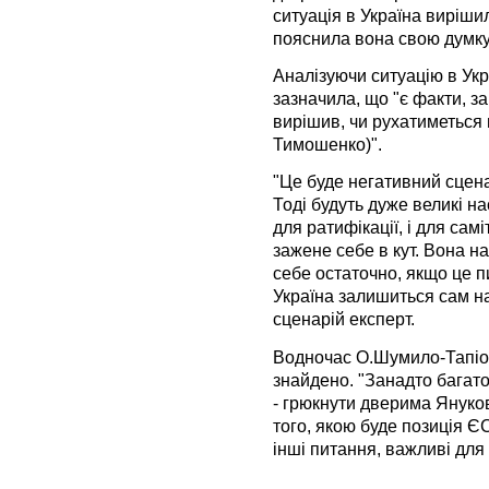
ситуація в Україна виріши
пояснила вона свою думку
Аналізуючи ситуацію в Укр
зазначила, що "є факти, з
вирішив, чи рухатиметься в
Тимошенко)".
"Це буде негативний сцена
Тоді будуть дуже великі на
для ратифікації, і для самі
зажене себе в кут. Вона на
себе остаточно, якщо це пи
Україна залишиться сам на
сценарій експерт.
Водночас О.Шумило-Тапіол
знайдено. "Занадто багато
- грюкнути дверима Януков
того, якою буде позиція Є
інші питання, важливі для 