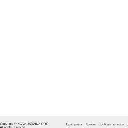
Copyright © NOVA UKRAINA.ORG
Про проект
Тренінг
Щоб ми так жили
All rights reserved.