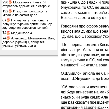
прийшла б до влади й поч
298
Москвичка в Киеве: Я
старалась держаться в стороне...
Януковича, то ЄС, не зваж
192
Итак, что происходит в
само", - сказав в інтерв’ю 
Украине на самом деле
Брюссельського офісу фон
87
Путину капут, он попал в
ловушку: Украина применила ноу-
Говорячи про сформовану
хау ведения современных войн
висловила думку, що вона
74
Медіашкола-4
"думає, що Євросоюзу Укра
74
Александр Мнацаканян: Вам,
дорогие украинцы, придется
"Це - перша помилка Києва,
учиться убивать врага
діють, а це - бажання пок
ніхто не диктуватиме, як 
тому що сили в ЄС, які хоч
меншості", - сказала вона.
О.Шумило-Тапіола не бачи
візиті В.Януковича до Брю
"Обговорювати досягнення
які буде винесено на майб
знаємо, чи буде саміт. Але
іще раз сказати президент
дотримання європейських 