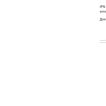
IPN
кото
Для