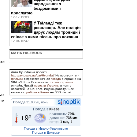
народження з
бездомними і
прислугою
12-17 19:03
У Таїланді теж
революція. Але поліція
дарує людям троянди і
співає з ними пісень про кохання
12-04 10:47
МИ НА FACEBOOK
ате
Авто Hyundai на проекті
http://avtosale.ua/car/Hyundai/
Не пропустите -
фильмы
в прокате! Точная
погода
в Украине на
SINOPTIK.ua Все каналы:
телепрограмма
онлайн. Читай
новости Украины
в ленте
новостей на UKR.net. Ищешь работу? Все
вакансии,
работа в Киеве
на JOB.ukr.net.
ые.
ъем
Погода
31.03.26, ночь
Погода в
Киеве
влажность:
79%
+9°
давление:
738 мм
ветер:
1 м/с,
Погода в Ивано-Франковске
Погода в Донецке