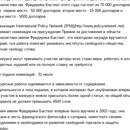
налистики им. Фредерика Бастиат этого года состоит из 70 000 долларов
 первое место - 50 000 долларов, второе место - 15 000 долларов и
ье место - 5000 долларов.
низация International Policy Network (IPN)](http://www.policynetwork.net)
нимает номинации на присуждение Премии за достижения в области
налистики имени Фредерика Бастиат: эта ежегодная награда вручается
орам, чья работа помогает развивать институты свободного общества,
ючая свободу слова.
онкурсе могут принимать участие авторы всех стран мира, работать в шт
кретных изданий или на полную ставку не требуется.
к подачи номинаций - 31 июля.
курсные работы оцениваются в зависимости от содержания,
дительности и типа издания, в котором материал был опубликован вперв
 участия в конкурсе можно присылать более одной статьи, но общий об
ериала не должен превышать 4500 слов.
мия имени Фредерика Бастиат впервые была вручена в 2002 году, она
вана в честь французского философа и сатирика, известного своими
ждениями в необходимости развития свободной торговли и защиты
боды.