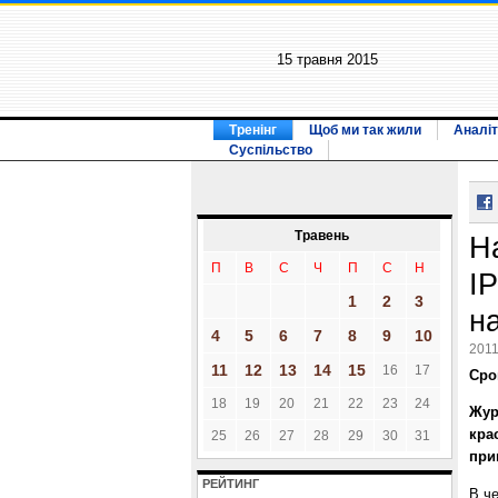
15 травня 2015
Тренінг
Щоб ми так жили
Аналіт
Суспільство
Травень
Н
П
В
С
Ч
П
С
Н
I
1
2
3
н
4
5
6
7
8
9
10
2011
11
12
13
14
15
16
17
Сро
18
19
20
21
22
23
24
Жур
кра
25
26
27
28
29
30
31
при
РЕЙТИНГ
В ч