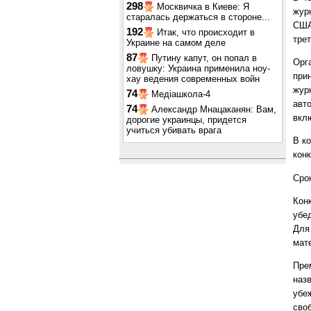
298
Москвичка в Киеве: Я
жур
старалась держаться в стороне...
США:
192
Итак, что происходит в
трет
Украине на самом деле
87
Путину капут, он попал в
Орга
ловушку: Украина применила ноу-
при
хау ведения современных войн
жур
74
Медіашкола-4
авт
74
Александр Мнацаканян: Вам,
вкл
дорогие украинцы, придется
учиться убивать врага
В к
кон
Сро
Кон
убе
Для
мат
Пре
наз
убе
сво