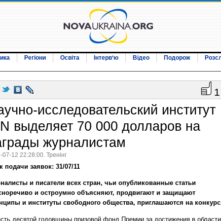
ика
Регіони
Освіта
Інтерв‘ю
Відео
Подорож
Розс
1
аучно-исследовательский институт
PN выделяет 70 000 долларов на
аграды журналистам
-07-12 22:28:00. Тренінг
к подачи заявок: 31/07/11
налисты и писатели всех стран, чьи опубликованные статьи
сноречиво и остроумно объясняют, продвигают и защищают
нципы и институты свободного общества, приглашаются на конкурс
есть десятой годовщины призовой фонд Премии за достижения в области