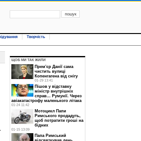
лідування
Творчість
ЩОБ МИ ТАК ЖИЛИ
Прем'єр Данії сама
чистить вулиці
Копенгагена від снігу
01-29 13:41
Пішов у відставку
міністр внутрішніх
справ… Румунії. Через
авіакатастрофу маленького літака
01-24 11:42
Мотоцикл Папи
Римського продадуть,
щоб потратити гроші на
бідних
.
01-15 13:09
Папа Римський
відсвяткував день