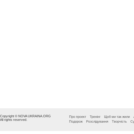
Copyright © NOVA UKRAINA.ORG
Про проект
Тренінг
Щоб ми так жили
All rights reserved.
Подорож
Розслідування
Творчість
Су