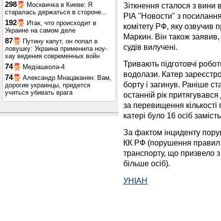
298
Зіткнення сталося з вини 
Москвичка в Киеве: Я
старалась держаться в стороне...
РІА "Новости" з посиланн
192
Итак, что происходит в
комітету РФ, яку озвучив
Украине на самом деле
Маркин. Він також заявив
87
Путину капут, он попал в
судів вилучені.
ловушку: Украина применила ноу-
хау ведения современных войн
Тривають підготовчі робот
74
Медіашкола-4
водолази. Катер зареєстро
74
Александр Мнацаканян: Вам,
борту і загинув. Раніше ст
дорогие украинцы, придется
учиться убивать врага
останній рік притягувався
за перевищення кількості 
катері було 16 осіб заміст
За фактом інциденту поруш
КК РФ (порушення правил б
транспорту, що призвело з
більше осіб).
УНІАН