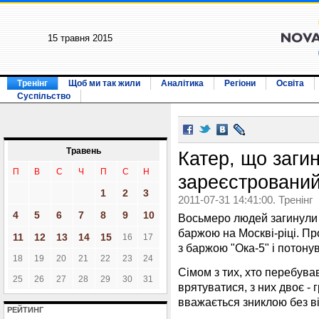
15 травня 2015
Тренінг
Щоб ми так жили
Аналітика
Регіони
Освіта
Суспільство
Травень
Катер, що загин
П
В
С
Ч
П
С
Н
зареєстрований
1
2
3
2011-07-31 14:41:00. Тренінг
4
5
6
7
8
9
10
Восьмеро людей загинули в
баржою на Москві-ріці. Пр
11
12
13
14
15
16
17
з баржою "Ока-5" і потонув
18
19
20
21
22
23
24
Сімом з тих, хто перебува
25
26
27
28
29
30
31
врятуватися, з них двоє -
вважається зниклою без ві
РЕЙТИНГ