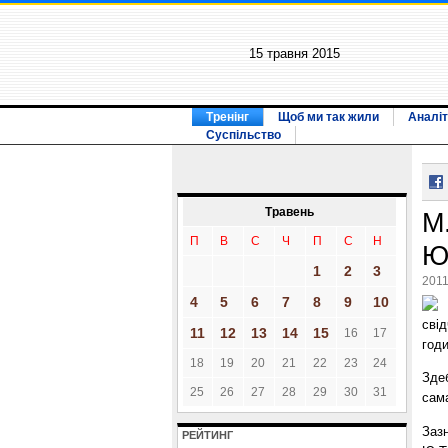
15 травня 2015
Тренінг
Щоб ми так жили
Аналіт
Суспільство
Травень
М.
П
В
С
Ч
П
С
Н
Ю
1
2
3
2011
4
5
6
7
8
9
10
свід
11
12
13
14
15
16
17
год
18
19
20
21
22
23
24
Зде
25
26
27
28
29
30
31
сам
Заз
РЕЙТИНГ