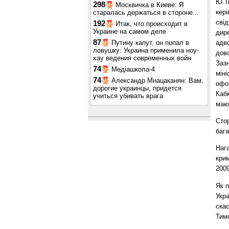
Ю.Ти
298
Москвичка в Киеве: Я
кері
старалась держаться в стороне...
свід
192
Итак, что происходит в
Украине на самом деле
дире
87
адво
Путину капут, он попал в
ловушку: Украина применила ноу-
дово
хау ведения современных войн
Зазн
74
Медіашкола-4
міні
74
Александр Мнацаканян: Вам,
офо
дорогие украинцы, придется
Кабм
учиться убивать врага
мают
Сто
бага
Наг
крим
2009
Як 
Укр
ска
Тим