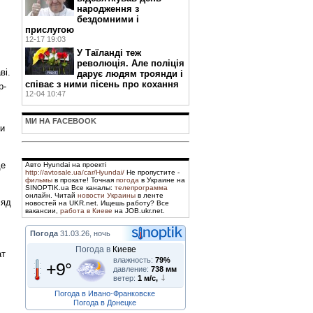
народження з
бездомними і
прислугою
12-17 19:03
У Таїланді теж
революція. Але поліція
ві.
дарує людям троянди і
співає з ними пісень про кохання
р-
12-04 10:47
МИ НА FACEBOOK
ки
де
Авто Hyundai на проекті
http://avtosale.ua/car/Hyundai/
Не пропустите -
фильмы
в прокате! Точная
погода
в Украине на
SINOPTIK.ua Все каналы:
телепрограмма
онлайн. Читай
новости Украины
в ленте
ляд
новостей на UKR.net. Ищешь работу? Все
вакансии,
работа в Киеве
на JOB.ukr.net.
Погода
31.03.26, ночь
Погода в
Киеве
ат
влажность:
79%
+9°
давление:
738 мм
ветер:
1 м/с,
Погода в Ивано-Франковске
Погода в Донецке