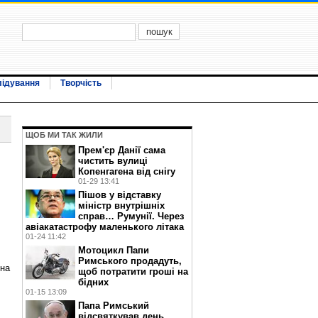
лідування
Творчість
ЩОБ МИ ТАК ЖИЛИ
Прем'єр Данії сама
чистить вулиці
Копенгагена від снігу
01-29 13:41
Пішов у відставку
міністр внутрішніх
справ… Румунії. Через
авіакатастрофу маленького літака
01-24 11:42
Мотоцикл Папи
Римського продадуть,
она
щоб потратити гроші на
бідних
01-15 13:09
Папа Римський
відсвяткував день