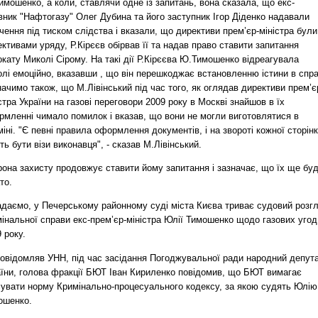
мошенко, а коли, ставлячи одне із запитань, вона сказала, що екс-
вник "Нафтогазу" Олег Дубина та його заступник Ігор Діденко надавали
чення під тиском слідства і вказали, що директиви прем’єр-міністра були
ктивами уряду, Р.Кірєєв обірвав її та надав право ставити запитання
кату Миколі Сірому. На такі дії Р.Кірєєва Ю.Тимошенко відреагувала
лі емоційно, вказавши , що він перешкоджає встановленню істини в спра
ачимо також, що М.Лівінський під час того, як оглядав директиви прем’є
стра України на газові переговори 2009 року в Москві знайшов в їх
рмленні чимало помилок і вказав, що вони не могли виготовлятися в
іні. "Є певні правила оформлення документів, і на звороті кожної сторін
ь бути візи виконавця", - сказав М.Лівінський.
рона захисту продовжує ставити йому запитання і зазначає, що їх ще бу
то.
адаємо, у Печерському районному суді міста Києва триває судовий розг
інальної справи екс-прем’єр-міністра Юлії Тимошенко щодо газових угод
 року.
повідомляв УНН, під час засідання Погоджувальної ради народний депут
аїни, голова фракції БЮТ Іван Кириленко повідомив, що БЮТ вимагає
сувати норму Кримінально-процесуального кодексу, за якою судять Юлію
ошенко.