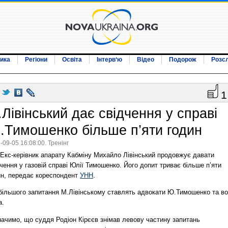
ика
Регіони
Освіта
Інтерв‘ю
Відео
Подорож
Розс
1
Лівінський дає свідчення у справі
.Тимошенко більше п’яти годин
-09-05 16:08:00. Тренінг
Екс-керівник апарату Кабміну Михайло Лівінський продовжує давати
чення у газовій справі Юлії Тимошенко. Його допит триває більше п’яти
ин, передає кореспондент
УНН
.
більшого запитання М.Лівінському ставлять адвокати Ю.Тимошенко та в
а.
начимо, що суддя Родіон Кірєєв знімав левову частину запитань