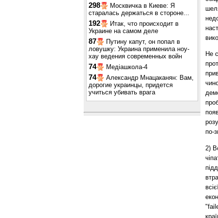
298
Москвичка в Киеве: Я
шеля
старалась держаться в стороне...
недо
192
Итак, что происходит в
наст
Украине на самом деле
вико
87
Путину капут, он попал в
ловушку: Украина применила ноу-
Не 
хау ведения современных войн
прот
74
Медіашкола-4
прив
74
Александр Мнацаканян: Вам,
чино
дорогие украинцы, придется
учиться убивать врага
дем
проб
появ
розу
по-з
2) В
чіпа
підд
втр
всіє
екон
"fai
краї