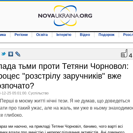
ика
Регіони
Освіта
Інтерв‘ю
Відео
Подорож
Розс
4
лада тьми проти Тетяни Чорновол:
роцес "розстрілу заручників" вже
озпочато?
-12-25 05:01:00. Суспільство
Перші в моєму житті нічні тези. Я не думав, що доведеться
ати про такий ужас, але на жаль, ми уже в ньому знаходимо
е глибоко.
араз ми наочно, на прикладі Тетяни Чорновіл, бачимо, чого варті всі
янки влади про амністію і непереслідування активістів. Ані ламаного