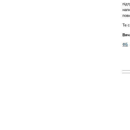
підт
напи
пови
Те с
Вяч
ФБ