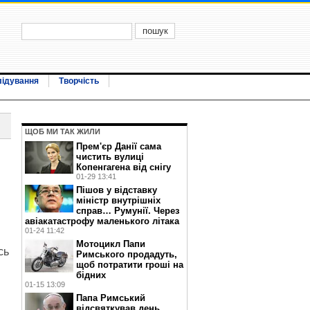
лідування
Творчість
ЩОБ МИ ТАК ЖИЛИ
Прем'єр Данії сама
чистить вулиці
Копенгагена від снігу
01-29 13:41
Пішов у відставку
міністр внутрішніх
справ… Румунії. Через
авіакатастрофу маленького літака
01-24 11:42
Мотоцикл Папи
сь
Римського продадуть,
щоб потратити гроші на
бідних
01-15 13:09
Папа Римський
відсвяткував день