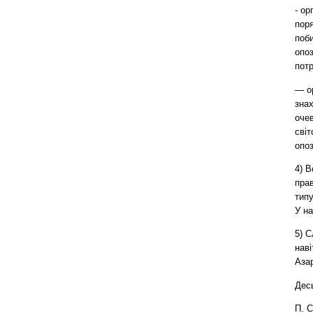
- ор
пор
поби
опоз
потр
— о
знах
оче
світ
опоз
4) В
прав
типу
У на
5) С
наві
Азар
Десь
П. С