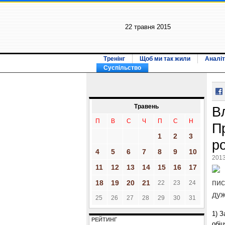
22 травня 2015
Тренінг
Щоб ми так жили
Аналіт
Суспільство
Травень
В
П
В
С
Ч
П
С
Н
П
1
2
3
р
4
5
6
7
8
9
10
2013
11
12
13
14
15
16
17
пис
18
19
20
21
22
23
24
дуж
25
26
27
28
29
30
31
1) З
РЕЙТИНГ
обіц