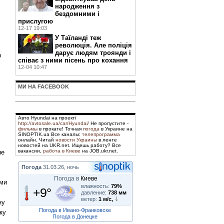
народження з
бездомними і
прислугою
12-17 19:03
У Таїланді теж
революція. Але поліція
дарує людям троянди і
р
співає з ними пісень про кохання
12-04 10:47
МИ НА FACEBOOK
Авто Hyundai на проекті
http://avtosale.ua/car/Hyundai/
Не пропустите -
фильмы
в прокате! Точная
погода
в Украине на
SINOPTIK.ua Все каналы:
телепрограмма
онлайн. Читай
новости Украины
в ленте
новостей на UKR.net. Ищешь работу? Все
вакансии,
работа в Киеве
на JOB.ukr.net.
не
Погода
31.03.26, ночь
Погода в
Киеве
рми
влажность:
79%
+9°
давление:
738 мм
ветер:
1 м/с,
ну
Погода в Ивано-Франковске
ку
Погода в Донецке