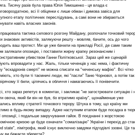
га. Тисячу разів була права Юлія Тимошенко - ця влада є
говороздатною, всі її обіцянки є лише обман і димова завіса для
упного етапу політичних переслідувань, а самі вони не збираються
нувати навіть власних законів.
спрацювала тактика силового розгону Майдану, розпочали точковий теро
и знакових активістів, залякуючи решту - мовляв, бачите, ось до чого
одить ваш протест. Ми це уже бачили на прикладі Росії, де саме таким
м залякали опозицію, і поставили жирну крапку резонансним і
онстративним убивством Ганни Політковської. Зараз цей же сценарій
ують впровадити у нас. Жаль, тільки чеченців у нас нема, і фактичну
у "ескадронів смерті" не можна списати на "чеченську мафію". Всі чітко
міють, хто були ті таємничі люди, які "пасли" Таню Чорновіл, а потім так
вірячому її били, цілячись в обличчя і намагаючись її понівечити.
сі, хто зараз репетує в коментах, і закликає "не загострювати ситуацію і 
ти овоча, який би він не був, бо втратимо країну", щонайменше уже
ались впливу стратегії точкового терору. Штука в тому, що країну ми
атимо в будь-якому випадку. Адже наступним етапом буде посадка в тю
ї опозиції, і подальше закручування гайок. В поєднанні з жорстокою
омічною кризою це буде означати "сомалізацію" України і перехід до ста
led state", лімітрофа, який існує виключно завдяки підгодівлі ззовні. Це та
ну ви бажаєте зберегти?