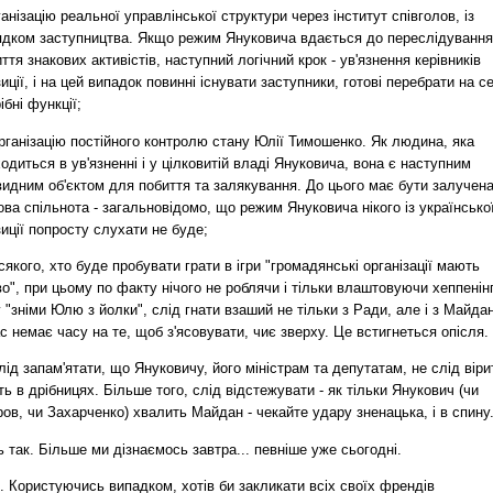
ганізацію реальної управлінської структури через інститут співголов, із
ядком заступництва. Якщо режим Януковича вдається до переслідування
ття знакових активістів, наступний логічний крок - ув'язнення керівників
иції, і на цей випадок повинні існувати заступники, готові перебрати на с
ібні функції;
рганізацію постійного контролю стану Юлії Тимошенко. Як людина, яка
одиться в ув'язненні і у цілковитій владі Януковича, вона є наступним
видним об'єктом для побиття та залякування. До цього має бути залучен
ова спільнота - загальновідомо, що режим Януковича нікого із українсько
иції попросту слухати не буде;
сякого, хто буде пробувати грати в ігри "громадянські організації мають
о", при цьому по факту нічого не роблячи і тільки влаштовуючи хеппенін
 "зніми Юлю з йолки", слід гнати взаший не тільки з Ради, але і з Майдан
с немає часу на те, щоб з'ясовувати, чиє зверху. Це встигнеться опісля.
лід запам'ятати, що Януковичу, його міністрам та депутатам, не слід віри
ть в дрібницях. Більше того, слід відстежувати - як тільки Янукович (чи
ов, чи Захарченко) хвалить Майдан - чекайте удару зненацька, і в спину
 так. Більше ми дізнаємось завтра... певніше уже сьогодні.
. Користуючись випадком, хотів би закликати всіх своїх френдів