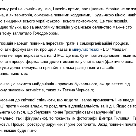
кому разі не кривіть душею, і кажіть прямо, вас цікавить Україна не як ж
на, а як територія, обмежена певними кордонами, і будь-якою ціною, наві
ю знищення всього українського і всього притомного. Це теж позиція.
даю тільки, що за аналогічну позицію українське селянство майже сто
ів тому заплатило Голодомором.
позиція нарешті повинна перестати грати в самоорганізаційні процеси, і
очати формувати те, про що я казав в
минулих тезах
- ВО "Майдан"
инно не перетворюватись на КПРС. Це має бути прото-парламент, який м
почати процес формальної делегітимації існуючої влади (фактично вона
 уже делегітимізувала принаймні кілька разів) і взяти на себе
овідальність за:
ганізацію захиста майданівців - причому буквального, аж до взяття під
ону знакових активістів, таких як Тетяна Чорновіл;
несення до світової спільноти, що якщо та і зараз промовчить і не введе
ції проти чинної влади, то розділить відповідальність за її дії. Якщо світ
ьнота боїться, що Янукович почне "розстрілювати заручників" (як
ально, так і фігурально), то покажіть їм фотографії Дмитра Пилипця і Т
овіл. Процес "розстрілу заручників" уже розпочато. Захід повинен почат
и, інакше буде пізно;