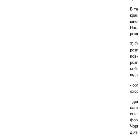
В та
краї
ціно
Нага
рок
3) О
розп
пов
роз
себе
відп
- ор
охор
- до
санк
спіл
форм
Чорн
діят