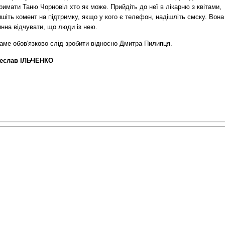
римати Таню Чорновіл хто як може. Прийдіть до неї в лікарню з квітами,
шіть комент на підтримку, якщо у кого є телефон, надішліть смску. Вона
нна відчувати, що люди із нею.
аме обов'язково слід зробити відносно Дмитра Пилипця.
еслав ІЛЬЧЕНКО